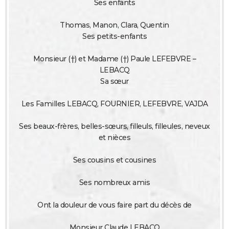
Ses enfants
City break
Voyage de noces
Climat
Destinations
Voyage nature
Forum
+
PHOTO
Thomas, Manon, Clara, Quentin
GUIDES D'ACHAT
Ses petits-enfants
BONS PLANS
Monsieur (†) et Madame (†) Paule LEFEBVRE –
LEBACQ
CARTE DE VOEUX
Sa sœur
Carte Bonne année
Carte Pâques
Carte de Noël
Carte Saint-Valentin
Carte d'anniversaire
DICTIONNAIRE
Les Familles LEBACQ, FOURNIER, LEFEBVRE, VAJDA
Biographies
Expressions
Dictionnaire
Citations
Proverbes
PROGRAMME TV
Ses beaux-frères, belles-sœurs, filleuls, filleules, neveux
COPAINS D'AVANT
et nièces
Se connecter
Collèges
Universités
Service militaire
S'inscrire
Lycées
Primaires
Entreprises
Avis de recherche
AVIS DE DÉCÈS
Ses cousins et cousines
FORUM
Ses nombreux amis
Lifestyle
Sport
Television
Cinema
Bricolage
Culture
Auto
Voyage
Ont la douleur de vous faire part du décès de
Monsieur Claude LEBACQ