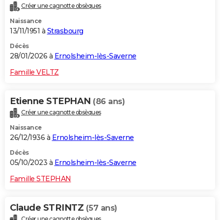
Créer une cagnotte obsèques
City break
Voyage de noces
Climat
Destinations
Voyage nature
Forum
+
PHOTO
Naissance
13/11/1951 à
Strasbourg
GUIDES D'ACHAT
Décès
BONS PLANS
28/01/2026 à
Ernolsheim-lès-Saverne
CARTE DE VOEUX
Famille VELTZ
Carte Bonne année
Carte Pâques
Carte de Noël
Carte Saint-Valentin
Carte d'anniversaire
DICTIONNAIRE
Etienne STEPHAN
(86 ans)
Biographies
Expressions
Dictionnaire
Citations
Proverbes
PROGRAMME TV
Créer une cagnotte obsèques
Naissance
COPAINS D'AVANT
26/12/1936 à
Ernolsheim-lès-Saverne
Se connecter
Collèges
Universités
Service militaire
S'inscrire
Lycées
Primaires
Entreprises
Avis de recherche
AVIS DE DÉCÈS
Décès
05/10/2023 à
Ernolsheim-lès-Saverne
FORUM
Famille STEPHAN
Lifestyle
Sport
Television
Cinema
Bricolage
Culture
Auto
Voyage
Claude STRINTZ
(57 ans)
Créer une cagnotte obsèques