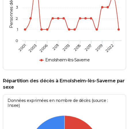
Personnes décédées
3
2
1
0
2006
2019
2011
2022
2013
2001
2015
2003
2017
Ernolsheim-lès-Saverne
Répartition des décès à Ernolsheim-lès-Saverne par
sexe
Données exprimées en nombre de décès (source :
Insee)