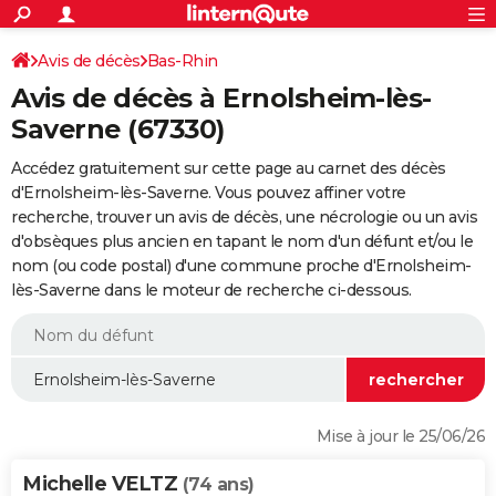
ACTUALITÉS
Connexion
S'inscrire
Avis de décès
Bas-Rhin
Rechercher
Société
Education
Villes
Politique
Faits Divers
Monde
+
SPORT
Avis de décès à Ernolsheim-lès-
Football
Cyclisme
Forum
Coupe du monde 2026
Tennis
Rugby
CULTURE
Saverne (67330)
TNT
Cinéma
Musique
Programme TV
Streaming
Sorties cinéma
+
FINANCE
Accédez gratuitement sur cette page au carnet des décès
d'Ernolsheim-lès-Saverne. Vous pouvez affiner votre
Impôts
Immobilier
Banque
Crédit
Retraite
Epargne
Risques naturels par ville
Assurance
AUTO
recherche, trouver un avis de décès, une nécrologie ou un avis
d'obsèques plus ancien en tapant le nom d'un défunt et/ou le
Réserver un essai
Berlines
Forum auto
Essais
Citadines
SUV
+
HIGH-TECH
nom (ou code postal) d'une commune proche d'Ernolsheim-
lès-Saverne dans le moteur de recherche ci-dessous.
Meilleur smartphone
Ordinateurs
Guide high-tech
Mobiles
Internet
Jeux vidéo
+
BRICOLAGE
Aménagement intérieur
Cuisine
Jardinage
+
Forum
Extérieur
Salle de bains
Rangement
WEEK-END
Escapades
Expositions
Week-end nature
Guides de France
Patrimoine
Musées
+
LIFESTYLE
Bien-être
Mode
+
Art de vivre
Loisirs
Modes de vie
SANTE
Mise à jour le 25/06/26
Guide de la santé
Médicaments
+
Alimentation
Maladies
Sommeil
VOYAGE
Michelle VELTZ
(74 ans)