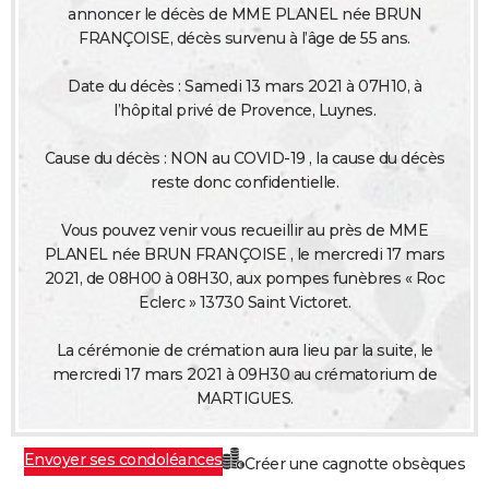
annoncer le décès de MME PLANEL née BRUN
City break
Voyage de noces
Climat
Destinations
Voyage nature
Forum
+
PHOTO
FRANÇOISE, décès survenu à l’âge de 55 ans.
GUIDES D'ACHAT
Date du décès : Samedi 13 mars 2021 à 07H10, à
l’hôpital privé de Provence, Luynes.
BONS PLANS
Cause du décès : NON au COVID-19 , la cause du décès
CARTE DE VOEUX
reste donc confidentielle.
Carte Bonne année
Carte Pâques
Carte de Noël
Carte Saint-Valentin
Carte d'anniversaire
DICTIONNAIRE
Vous pouvez venir vous recueillir au près de MME
Biographies
Expressions
Dictionnaire
Citations
Proverbes
PROGRAMME TV
PLANEL née BRUN FRANÇOISE , le mercredi 17 mars
2021, de 08H00 à 08H30, aux pompes funèbres « Roc
COPAINS D'AVANT
Eclerc » 13730 Saint Victoret.
Se connecter
Collèges
Universités
Service militaire
S'inscrire
Lycées
Primaires
Entreprises
Avis de recherche
AVIS DE DÉCÈS
La cérémonie de crémation aura lieu par la suite, le
mercredi 17 mars 2021 à 09H30 au crématorium de
FORUM
MARTIGUES.
Lifestyle
Sport
Television
Cinema
Bricolage
Culture
Auto
Voyage
Envoyer ses condoléances
Créer une cagnotte obsèques