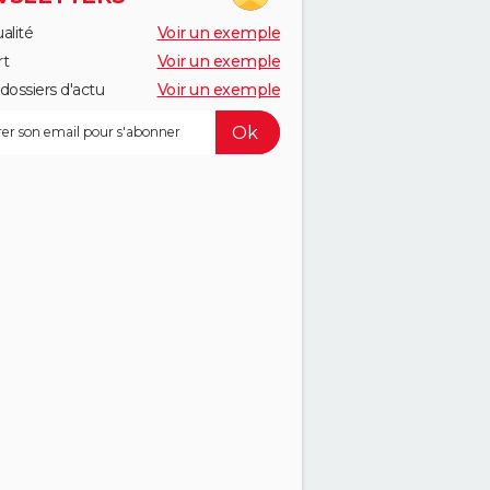
alité
Voir un exemple
rt
Voir un exemple
dossiers d'actu
Voir un exemple