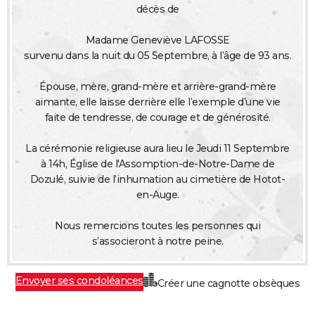
décès de
City break
Voyage de noces
Climat
Destinations
Voyage nature
Forum
+
PHOTO
Madame Geneviève LAFOSSE
GUIDES D'ACHAT
survenu dans la nuit du 05 Septembre, à l’âge de 93 ans.
BONS PLANS
Épouse, mère, grand-mère et arrière-grand-mère
aimante, elle laisse derrière elle l’exemple d’une vie
CARTE DE VOEUX
faite de tendresse, de courage et de générosité.
Carte Bonne année
Carte Pâques
Carte de Noël
Carte Saint-Valentin
Carte d'anniversaire
DICTIONNAIRE
La cérémonie religieuse aura lieu le Jeudi 11 Septembre
Biographies
Expressions
Dictionnaire
Citations
Proverbes
PROGRAMME TV
à 14h, Église de l'Assomption-de-Notre-Dame de
Dozulé, suivie de l’inhumation au cimetière de Hotot-
COPAINS D'AVANT
en-Auge.
Se connecter
Collèges
Universités
Service militaire
S'inscrire
Lycées
Primaires
Entreprises
Avis de recherche
AVIS DE DÉCÈS
Nous remercions toutes les personnes qui
s’associeront à notre peine.
FORUM
Lifestyle
Sport
Television
Cinema
Bricolage
Culture
Auto
Voyage
Envoyer ses condoléances
Créer une cagnotte obsèques