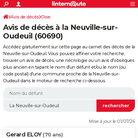
ACTUALITÉS
Connexion
S'inscrire
Avis de décès
Oise
Rechercher
Société
Education
Villes
Politique
Faits Divers
Monde
+
SPORT
Avis de décès à la Neuville-sur-
Football
Cyclisme
Forum
Coupe du monde 2026
Tennis
Rugby
CULTURE
Oudeuil (60690)
TNT
Cinéma
Musique
Programme TV
Streaming
Sorties cinéma
+
FINANCE
Accédez gratuitement sur cette page au carnet des décès de la
Neuville-sur-Oudeuil. Vous pouvez affiner votre recherche,
Impôts
Immobilier
Banque
Crédit
Retraite
Epargne
Risques naturels par ville
Assurance
AUTO
trouver un avis de décès, une nécrologie ou un avis d'obsèques
plus ancien en tapant le nom d'un défunt et/ou le nom (ou
Réserver un essai
Berlines
Forum auto
Essais
Citadines
SUV
+
HIGH-TECH
code postal) d'une commune proche de la Neuville-sur-
Oudeuil dans le moteur de recherche ci-dessous.
Meilleur smartphone
Ordinateurs
Guide high-tech
Mobiles
Internet
Jeux vidéo
+
BRICOLAGE
Aménagement intérieur
Cuisine
Jardinage
+
Forum
Extérieur
Salle de bains
Rangement
WEEK-END
Escapades
Expositions
Week-end nature
Guides de France
Patrimoine
Musées
+
LIFESTYLE
Bien-être
Mode
+
Art de vivre
Loisirs
Modes de vie
SANTE
Mise à jour le 01/07/26
Guide de la santé
Médicaments
+
Alimentation
Maladies
Sommeil
VOYAGE
Gerard ELOY
(70 ans)