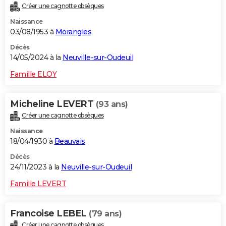
Créer une cagnotte obsèques
City break
Voyage de noces
Climat
Destinations
Voyage nature
Forum
+
PHOTO
Naissance
03/08/1953 à
Morangles
GUIDES D'ACHAT
Décès
BONS PLANS
14/05/2024 à la
Neuville-sur-Oudeuil
CARTE DE VOEUX
Famille ELOY
Carte Bonne année
Carte Pâques
Carte de Noël
Carte Saint-Valentin
Carte d'anniversaire
DICTIONNAIRE
Micheline LEVERT
(93 ans)
Biographies
Expressions
Dictionnaire
Citations
Proverbes
PROGRAMME TV
Créer une cagnotte obsèques
Naissance
COPAINS D'AVANT
18/04/1930 à
Beauvais
Se connecter
Collèges
Universités
Service militaire
S'inscrire
Lycées
Primaires
Entreprises
Avis de recherche
AVIS DE DÉCÈS
Décès
24/11/2023 à la
Neuville-sur-Oudeuil
FORUM
Famille LEVERT
Lifestyle
Sport
Television
Cinema
Bricolage
Culture
Auto
Voyage
Francoise LEBEL
(79 ans)
Créer une cagnotte obsèques