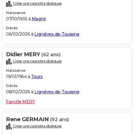
Créer une cagnotte obsèques
City break
Voyage de noces
Climat
Destinations
Voyage nature
Forum
+
PHOTO
Naissance
07/10/1935 à
Magné
GUIDES D'ACHAT
Décès
BONS PLANS
06/03/2026 à
Lignières-de-Touraine
CARTE DE VOEUX
Didier MERY
(62 ans)
Carte Bonne année
Carte Pâques
Carte de Noël
Carte Saint-Valentin
Carte d'anniversaire
DICTIONNAIRE
Créer une cagnotte obsèques
Biographies
Expressions
Dictionnaire
Citations
Proverbes
PROGRAMME TV
Naissance
19/01/1964 à
Tours
COPAINS D'AVANT
Décès
Se connecter
Collèges
Universités
Service militaire
S'inscrire
Lycées
Primaires
Entreprises
Avis de recherche
08/02/2026 à
Lignières-de-Touraine
AVIS DE DÉCÈS
Famille MERY
FORUM
Lifestyle
Sport
Television
Cinema
Bricolage
Culture
Auto
Voyage
Rene GERMAIN
(92 ans)
Créer une cagnotte obsèques