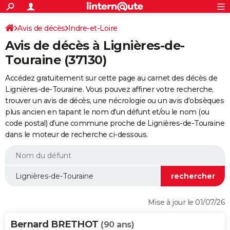
ACTUALITÉS
Connexion
S'inscrire
Avis de décès
Indre-et-Loire
Rechercher
Société
Education
Villes
Politique
Faits Divers
Monde
+
SPORT
Avis de décès à Lignières-de-
Football
Cyclisme
Forum
Coupe du monde 2026
Tennis
Rugby
CULTURE
Touraine (37130)
TNT
Cinéma
Musique
Programme TV
Streaming
Sorties cinéma
+
FINANCE
Accédez gratuitement sur cette page au carnet des décès de
Lignières-de-Touraine. Vous pouvez affiner votre recherche,
Impôts
Immobilier
Banque
Crédit
Retraite
Epargne
Risques naturels par ville
Assurance
AUTO
trouver un avis de décès, une nécrologie ou un avis d'obsèques
plus ancien en tapant le nom d'un défunt et/ou le nom (ou
Réserver un essai
Berlines
Forum auto
Essais
Citadines
SUV
+
HIGH-TECH
code postal) d'une commune proche de Lignières-de-Touraine
dans le moteur de recherche ci-dessous.
Meilleur smartphone
Ordinateurs
Guide high-tech
Mobiles
Internet
Jeux vidéo
+
BRICOLAGE
Aménagement intérieur
Cuisine
Jardinage
+
Forum
Extérieur
Salle de bains
Rangement
WEEK-END
Escapades
Expositions
Week-end nature
Guides de France
Patrimoine
Musées
+
LIFESTYLE
Bien-être
Mode
+
Art de vivre
Loisirs
Modes de vie
SANTE
Mise à jour le 01/07/26
Guide de la santé
Médicaments
+
Alimentation
Maladies
Sommeil
VOYAGE
Bernard BRETHOT
(90 ans)