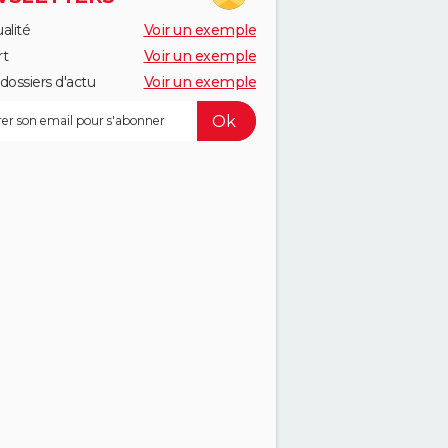
alité
Voir un exemple
rt
Voir un exemple
dossiers d'actu
Voir un exemple