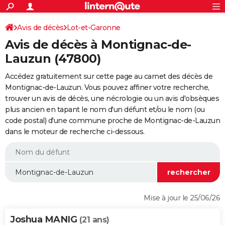
ACTUALITÉS
Connexion
S'inscrire
Avis de décès
Lot-et-Garonne
Rechercher
Société
Education
Villes
Politique
Faits Divers
Monde
+
SPORT
Avis de décès à Montignac-de-
Football
Cyclisme
Forum
Coupe du monde 2026
Tennis
Rugby
CULTURE
Lauzun (47800)
TNT
Cinéma
Musique
Programme TV
Streaming
Sorties cinéma
+
FINANCE
Accédez gratuitement sur cette page au carnet des décès de
Montignac-de-Lauzun. Vous pouvez affiner votre recherche,
Impôts
Immobilier
Banque
Crédit
Retraite
Epargne
Risques naturels par ville
Assurance
AUTO
trouver un avis de décès, une nécrologie ou un avis d'obsèques
plus ancien en tapant le nom d'un défunt et/ou le nom (ou
Réserver un essai
Berlines
Forum auto
Essais
Citadines
SUV
+
HIGH-TECH
code postal) d'une commune proche de Montignac-de-Lauzun
dans le moteur de recherche ci-dessous.
Meilleur smartphone
Ordinateurs
Guide high-tech
Mobiles
Internet
Jeux vidéo
+
BRICOLAGE
Aménagement intérieur
Cuisine
Jardinage
+
Forum
Extérieur
Salle de bains
Rangement
WEEK-END
Escapades
Expositions
Week-end nature
Guides de France
Patrimoine
Musées
+
LIFESTYLE
Bien-être
Mode
+
Art de vivre
Loisirs
Modes de vie
SANTE
Mise à jour le 25/06/26
Guide de la santé
Médicaments
+
Alimentation
Maladies
Sommeil
VOYAGE
Joshua MANIG
(21 ans)