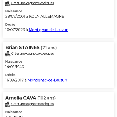
Créer une cagnotte obsèques
City break
Voyage de noces
Climat
Destinations
Voyage nature
Forum
+
PHOTO
Naissance
28/07/2001 à KOLN ALLEMAGNE
GUIDES D'ACHAT
Décès
BONS PLANS
16/07/2023 à
Montignac-de-Lauzun
CARTE DE VOEUX
Brian STAINES
(71 ans)
Carte Bonne année
Carte Pâques
Carte de Noël
Carte Saint-Valentin
Carte d'anniversaire
DICTIONNAIRE
Créer une cagnotte obsèques
Biographies
Expressions
Dictionnaire
Citations
Proverbes
PROGRAMME TV
Naissance
14/05/1946
COPAINS D'AVANT
Décès
Se connecter
Collèges
Universités
Service militaire
S'inscrire
Lycées
Primaires
Entreprises
Avis de recherche
11/09/2017 à
Montignac-de-Lauzun
AVIS DE DÉCÈS
FORUM
Amelia GAVA
(102 ans)
Lifestyle
Sport
Television
Cinema
Bricolage
Culture
Auto
Voyage
Créer une cagnotte obsèques
Naissance