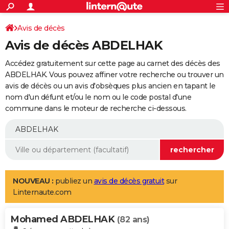
ACTUALITÉS
Connexion
S'inscrire
Avis de décès
Rechercher
Société
Education
Villes
Politique
Faits Divers
Monde
+
SPORT
Avis de décès ABDELHAK
Football
Cyclisme
Forum
Coupe du monde 2026
Tennis
Rugby
CULTURE
Accédez gratuitement sur cette page au carnet des décès des
TNT
Cinéma
Musique
Programme TV
Streaming
Sorties cinéma
+
ABDELHAK. Vous pouvez affiner votre recherche ou trouver un
FINANCE
avis de décès ou un avis d'obsèques plus ancien en tapant le
Impôts
Immobilier
Banque
Crédit
Retraite
Epargne
Risques naturels par ville
Assurance
AUTO
nom d'un défunt et/ou le nom ou le code postal d'une
commune dans le moteur de recherche ci-dessous.
Réserver un essai
Berlines
Forum auto
Essais
Citadines
SUV
+
HIGH-TECH
Meilleur smartphone
Ordinateurs
Guide high-tech
Mobiles
Internet
Jeux vidéo
+
BRICOLAGE
Aménagement intérieur
Cuisine
Jardinage
+
Forum
Extérieur
Salle de bains
Rangement
WEEK-END
Escapades
Expositions
Week-end nature
Guides de France
Patrimoine
Musées
+
LIFESTYLE
NOUVEAU :
publiez un
avis de décès gratuit
sur
Linternaute.com
Bien-être
Mode
+
Art de vivre
Loisirs
Modes de vie
SANTE
Mohamed ABDELHAK
Guide de la santé
Médicaments
+
Alimentation
Maladies
Sommeil
(82 ans)
VOYAGE