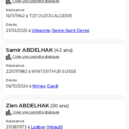
Créer une cagnotte obsèques
City break
Voyage de noces
Climat
Destinations
Voyage nature
Forum
+
PHOTO
Naissance
16/11/1942 à TIZI OUZOU ALGERIE
GUIDES D'ACHAT
Décès
21/03/2025 à
Villepinte
(
Seine-Saint-Denis
)
BONS PLANS
CARTE DE VOEUX
Samir ABDELHAK
(42 ans)
Carte Bonne année
Carte Pâques
Carte de Noël
Carte Saint-Valentin
Carte d'anniversaire
DICTIONNAIRE
Créer une cagnotte obsèques
Biographies
Expressions
Dictionnaire
Citations
Proverbes
PROGRAMME TV
Naissance
22/07/1982 à WINTERTHUR SUISSE
COPAINS D'AVANT
Décès
06/10/2024 à
Nîmes
(
Gard
)
Se connecter
Collèges
Universités
Service militaire
S'inscrire
Lycées
Primaires
Entreprises
Avis de recherche
AVIS DE DÉCÈS
FORUM
Zien ABDELHAK
(50 ans)
Lifestyle
Sport
Television
Cinema
Bricolage
Culture
Auto
Voyage
Créer une cagnotte obsèques
Naissance
21/08/1973 à
Lodève
(
Hérault
)