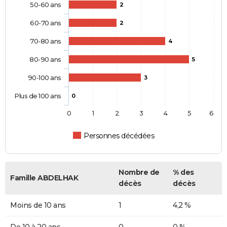
50-60 ans
2
60-70 ans
2
70-80 ans
4
80-90 ans
5
90-100 ans
3
Plus de 100 ans
0
0
1
2
3
4
5
6
Personnes décédées
Nombre de
% des
Famille ABDELHAK
décès
décès
Moins de 10 ans
1
4,2 %
De 10 à 20 ans
0
0 %