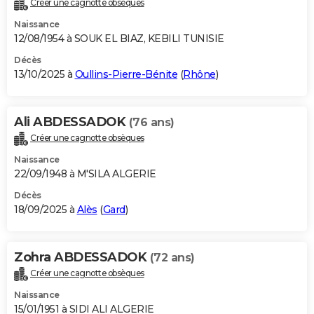
Créer une cagnotte obsèques
City break
Voyage de noces
Climat
Destinations
Voyage nature
Forum
+
PHOTO
Naissance
12/08/1954 à SOUK EL BIAZ, KEBILI TUNISIE
GUIDES D'ACHAT
Décès
13/10/2025 à
Oullins-Pierre-Bénite
(
Rhône
)
BONS PLANS
CARTE DE VOEUX
Ali ABDESSADOK
(76 ans)
Carte Bonne année
Carte Pâques
Carte de Noël
Carte Saint-Valentin
Carte d'anniversaire
DICTIONNAIRE
Créer une cagnotte obsèques
Biographies
Expressions
Dictionnaire
Citations
Proverbes
PROGRAMME TV
Naissance
22/09/1948 à M'SILA ALGERIE
COPAINS D'AVANT
Décès
18/09/2025 à
Alès
(
Gard
)
Se connecter
Collèges
Universités
Service militaire
S'inscrire
Lycées
Primaires
Entreprises
Avis de recherche
AVIS DE DÉCÈS
FORUM
Zohra ABDESSADOK
(72 ans)
Lifestyle
Sport
Television
Cinema
Bricolage
Culture
Auto
Voyage
Créer une cagnotte obsèques
Naissance
15/01/1951 à SIDI ALI ALGERIE