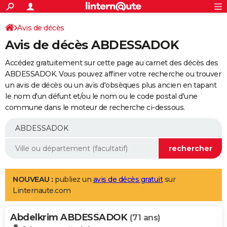
ACTUALITÉS
Connexion
S'inscrire
Avis de décès
Rechercher
Société
Education
Villes
Politique
Faits Divers
Monde
+
SPORT
Avis de décès ABDESSADOK
Football
Cyclisme
Forum
Coupe du monde 2026
Tennis
Rugby
CULTURE
Accédez gratuitement sur cette page au carnet des décès des
TNT
Cinéma
Musique
Programme TV
Streaming
Sorties cinéma
+
ABDESSADOK. Vous pouvez affiner votre recherche ou trouver
FINANCE
un avis de décès ou un avis d'obsèques plus ancien en tapant
Impôts
Immobilier
Banque
Crédit
Retraite
Epargne
Risques naturels par ville
Assurance
AUTO
le nom d'un défunt et/ou le nom ou le code postal d'une
commune dans le moteur de recherche ci-dessous.
Réserver un essai
Berlines
Forum auto
Essais
Citadines
SUV
+
HIGH-TECH
Meilleur smartphone
Ordinateurs
Guide high-tech
Mobiles
Internet
Jeux vidéo
+
BRICOLAGE
Aménagement intérieur
Cuisine
Jardinage
+
Forum
Extérieur
Salle de bains
Rangement
WEEK-END
Escapades
Expositions
Week-end nature
Guides de France
Patrimoine
Musées
+
LIFESTYLE
NOUVEAU :
publiez un
avis de décès gratuit
sur
Linternaute.com
Bien-être
Mode
+
Art de vivre
Loisirs
Modes de vie
SANTE
Abdelkrim ABDESSADOK
Guide de la santé
Médicaments
+
Alimentation
Maladies
Sommeil
(71 ans)
VOYAGE