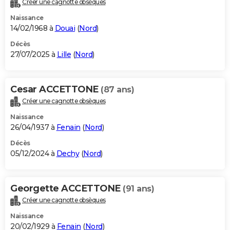
Créer une cagnotte obsèques
City break
Voyage de noces
Climat
Destinations
Voyage nature
Forum
+
PHOTO
Naissance
14/02/1968 à
Douai
(
Nord
)
GUIDES D'ACHAT
Décès
27/07/2025 à
Lille
(
Nord
)
BONS PLANS
CARTE DE VOEUX
Cesar ACCETTONE
(87 ans)
Carte Bonne année
Carte Pâques
Carte de Noël
Carte Saint-Valentin
Carte d'anniversaire
DICTIONNAIRE
Créer une cagnotte obsèques
Biographies
Expressions
Dictionnaire
Citations
Proverbes
PROGRAMME TV
Naissance
26/04/1937 à
Fenain
(
Nord
)
COPAINS D'AVANT
Décès
05/12/2024 à
Dechy
(
Nord
)
Se connecter
Collèges
Universités
Service militaire
S'inscrire
Lycées
Primaires
Entreprises
Avis de recherche
AVIS DE DÉCÈS
FORUM
Georgette ACCETTONE
(91 ans)
Lifestyle
Sport
Television
Cinema
Bricolage
Culture
Auto
Voyage
Créer une cagnotte obsèques
Naissance
20/02/1929 à
Fenain
(
Nord
)