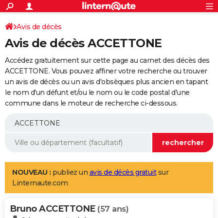
ACTUALITÉS
Connexion
S'inscrire
Avis de décès
Rechercher
Société
Education
Villes
Politique
Faits Divers
Monde
+
SPORT
Avis de décès ACCETTONE
Football
Cyclisme
Forum
Coupe du monde 2026
Tennis
Rugby
CULTURE
Accédez gratuitement sur cette page au carnet des décès des
TNT
Cinéma
Musique
Programme TV
Streaming
Sorties cinéma
+
ACCETTONE. Vous pouvez affiner votre recherche ou trouver
FINANCE
un avis de décès ou un avis d'obsèques plus ancien en tapant
Impôts
Immobilier
Banque
Crédit
Retraite
Epargne
Risques naturels par ville
Assurance
AUTO
le nom d'un défunt et/ou le nom ou le code postal d'une
commune dans le moteur de recherche ci-dessous.
Réserver un essai
Berlines
Forum auto
Essais
Citadines
SUV
+
HIGH-TECH
Meilleur smartphone
Ordinateurs
Guide high-tech
Mobiles
Internet
Jeux vidéo
+
BRICOLAGE
Aménagement intérieur
Cuisine
Jardinage
+
Forum
Extérieur
Salle de bains
Rangement
WEEK-END
Escapades
Expositions
Week-end nature
Guides de France
Patrimoine
Musées
+
LIFESTYLE
NOUVEAU :
publiez un
avis de décès gratuit
sur
Linternaute.com
Bien-être
Mode
+
Art de vivre
Loisirs
Modes de vie
SANTE
Bruno ACCETTONE
Guide de la santé
Médicaments
+
Alimentation
Maladies
Sommeil
(57 ans)
VOYAGE