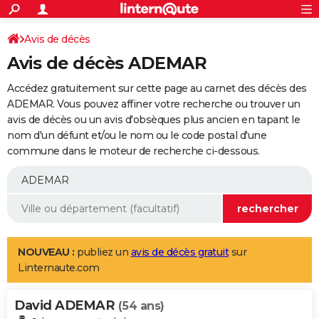
ACTUALITÉS
Connexion
S'inscrire
Avis de décès
Rechercher
Société
Education
Villes
Politique
Faits Divers
Monde
+
SPORT
Avis de décès ADEMAR
Football
Cyclisme
Forum
Coupe du monde 2026
Tennis
Rugby
CULTURE
Accédez gratuitement sur cette page au carnet des décès des
TNT
Cinéma
Musique
Programme TV
Streaming
Sorties cinéma
+
ADEMAR. Vous pouvez affiner votre recherche ou trouver un
FINANCE
avis de décès ou un avis d'obsèques plus ancien en tapant le
Impôts
Immobilier
Banque
Crédit
Retraite
Epargne
Risques naturels par ville
Assurance
AUTO
nom d'un défunt et/ou le nom ou le code postal d'une
commune dans le moteur de recherche ci-dessous.
Réserver un essai
Berlines
Forum auto
Essais
Citadines
SUV
+
HIGH-TECH
Meilleur smartphone
Ordinateurs
Guide high-tech
Mobiles
Internet
Jeux vidéo
+
BRICOLAGE
Aménagement intérieur
Cuisine
Jardinage
+
Forum
Extérieur
Salle de bains
Rangement
WEEK-END
Escapades
Expositions
Week-end nature
Guides de France
Patrimoine
Musées
+
LIFESTYLE
NOUVEAU :
publiez un
avis de décès gratuit
sur
Linternaute.com
Bien-être
Mode
+
Art de vivre
Loisirs
Modes de vie
SANTE
David ADEMAR
Guide de la santé
Médicaments
+
Alimentation
Maladies
Sommeil
(54 ans)
VOYAGE