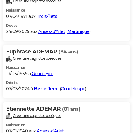
Créer une cagnotte obsèques
City break
Voyage de noces
Climat
Destinations
Voyage nature
Forum
+
PHOTO
Naissance
07/04/1971 aux
Trois-Îlets
GUIDES D'ACHAT
Décès
24/09/2025 aux
Anses-d'Arlet
(
Martinique
)
BONS PLANS
CARTE DE VOEUX
Euphrase ADEMAR
(84 ans)
Carte Bonne année
Carte Pâques
Carte de Noël
Carte Saint-Valentin
Carte d'anniversaire
DICTIONNAIRE
Créer une cagnotte obsèques
Biographies
Expressions
Dictionnaire
Citations
Proverbes
PROGRAMME TV
Naissance
13/03/1939 à
Gourbeyre
COPAINS D'AVANT
Décès
07/03/2024 à
Basse-Terre
(
Guadeloupe
)
Se connecter
Collèges
Universités
Service militaire
S'inscrire
Lycées
Primaires
Entreprises
Avis de recherche
AVIS DE DÉCÈS
FORUM
Etiennette ADEMAR
(81 ans)
Lifestyle
Sport
Television
Cinema
Bricolage
Culture
Auto
Voyage
Créer une cagnotte obsèques
Naissance
07/01/1940 aux
Anses-d'Arlet