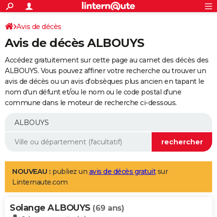
ACTUALITÉS
Connexion
S'inscrire
Avis de décès
Rechercher
Société
Education
Villes
Politique
Faits Divers
Monde
+
SPORT
Avis de décès ALBOUYS
Football
Cyclisme
Forum
Coupe du monde 2026
Tennis
Rugby
CULTURE
Accédez gratuitement sur cette page au carnet des décès des
TNT
Cinéma
Musique
Programme TV
Streaming
Sorties cinéma
+
ALBOUYS. Vous pouvez affiner votre recherche ou trouver un
FINANCE
avis de décès ou un avis d'obsèques plus ancien en tapant le
Impôts
Immobilier
Banque
Crédit
Retraite
Epargne
Risques naturels par ville
Assurance
AUTO
nom d'un défunt et/ou le nom ou le code postal d'une
commune dans le moteur de recherche ci-dessous.
Réserver un essai
Berlines
Forum auto
Essais
Citadines
SUV
+
HIGH-TECH
Meilleur smartphone
Ordinateurs
Guide high-tech
Mobiles
Internet
Jeux vidéo
+
BRICOLAGE
Aménagement intérieur
Cuisine
Jardinage
+
Forum
Extérieur
Salle de bains
Rangement
WEEK-END
Escapades
Expositions
Week-end nature
Guides de France
Patrimoine
Musées
+
LIFESTYLE
NOUVEAU :
publiez un
avis de décès gratuit
sur
Linternaute.com
Bien-être
Mode
+
Art de vivre
Loisirs
Modes de vie
SANTE
Solange ALBOUYS
Guide de la santé
Médicaments
+
Alimentation
Maladies
Sommeil
(69 ans)
VOYAGE