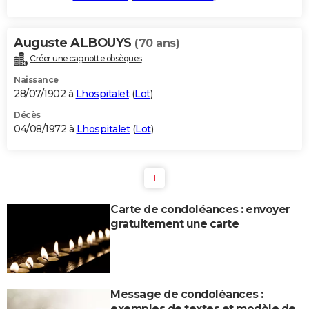
Auguste ALBOUYS
(70 ans)
Créer une cagnotte obsèques
Naissance
28/07/1902 à
Lhospitalet
(
Lot
)
Décès
04/08/1972 à
Lhospitalet
(
Lot
)
1
Carte de condoléances : envoyer
gratuitement une carte
Message de condoléances :
exemples de textes et modèle de