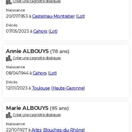
Créer une cagnotte obsèques
City break
Voyage de noces
Climat
Destinations
Voyage nature
Forum
+
PHOTO
Naissance
20/07/1953 à
Castelnau-Montratier
(
Lot
)
GUIDES D'ACHAT
Décès
07/05/2023 à
Cahors
(
Lot
)
BONS PLANS
CARTE DE VOEUX
Annie ALBOUYS
(78 ans)
Carte Bonne année
Carte Pâques
Carte de Noël
Carte Saint-Valentin
Carte d'anniversaire
DICTIONNAIRE
Créer une cagnotte obsèques
Biographies
Expressions
Dictionnaire
Citations
Proverbes
PROGRAMME TV
Naissance
08/04/1944 à
Cahors
(
Lot
)
COPAINS D'AVANT
Décès
12/01/2023 à
Toulouse
(
Haute-Garonne
)
Se connecter
Collèges
Universités
Service militaire
S'inscrire
Lycées
Primaires
Entreprises
Avis de recherche
AVIS DE DÉCÈS
FORUM
Marie ALBOUYS
(95 ans)
Lifestyle
Sport
Television
Cinema
Bricolage
Culture
Auto
Voyage
Créer une cagnotte obsèques
Naissance
22/10/1927 à
Arles
(
Bouches-du-Rhône
)