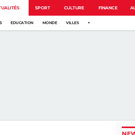
TUALITÉS
SPORT
CULTURE
FINANCE
A
S
EDUCATION
MONDE
VILLES
+
NEW