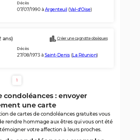
Décès
07/07/1990 à
Argenteuil
(
Val-d'Oise
)
2 ans)
Créer une cagnotte obsèques
Décès
27/08/1973 à
Saint-Denis
(
La Réunion
)
1
e condoléances : envoyer
ement une carte
tion de cartes de condoléances gratuites vous
de rendre hommage aux êtres qui vous ont été
 témoigner votre affection à leurs proches.