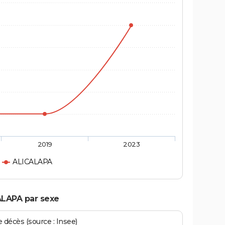
2019
2023
ALICALAPA
ALAPA par sexe
écès (source : Insee)