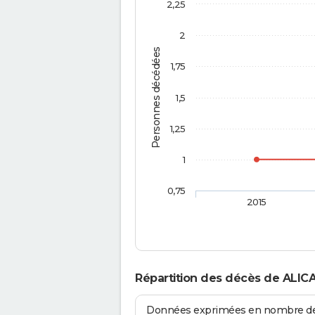
2,25
2
Personnes décédées
1,75
1,5
1,25
1
0,75
2015
Répartition des décès de ALIC
Données exprimées en nombre de d