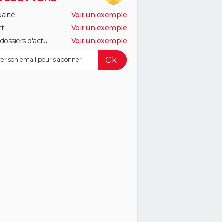
alité
Voir un exemple
rt
Voir un exemple
dossiers d'actu
Voir un exemple