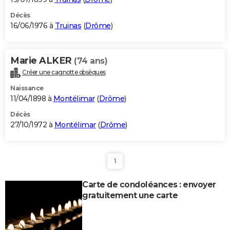
Décès
16/06/1976 à
Truinas
(
Drôme
)
Marie ALKER
(74 ans)
Créer une cagnotte obsèques
Naissance
11/04/1898 à
Montélimar
(
Drôme
)
Décès
27/10/1972 à
Montélimar
(
Drôme
)
1
Carte de condoléances : envoyer
gratuitement une carte