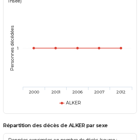
Insee)
Personnes décédées
1
2000
2001
2006
2007
2012
ALKER
Répartition des décès de ALKER par sexe
Données exprimées en nombre de décès (source :