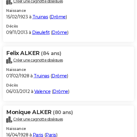
Créer une cagnotte obsèques
City break
Voyage de noces
Climat
Destinations
Voyage nature
Forum
+
PHOTO
Naissance
15/02/1923 à
Truinas
(
Drôme
)
GUIDES D'ACHAT
Décès
09/11/2013 à
Dieulefit
(
Drôme
)
BONS PLANS
CARTE DE VOEUX
Felix ALKER
(84 ans)
Carte Bonne année
Carte Pâques
Carte de Noël
Carte Saint-Valentin
Carte d'anniversaire
DICTIONNAIRE
Créer une cagnotte obsèques
Biographies
Expressions
Dictionnaire
Citations
Proverbes
PROGRAMME TV
Naissance
07/02/1928 à
Truinas
(
Drôme
)
COPAINS D'AVANT
Décès
06/03/2012 à
Valence
(
Drôme
)
Se connecter
Collèges
Universités
Service militaire
S'inscrire
Lycées
Primaires
Entreprises
Avis de recherche
AVIS DE DÉCÈS
FORUM
Monique ALKER
(80 ans)
Lifestyle
Sport
Television
Cinema
Bricolage
Culture
Auto
Voyage
Créer une cagnotte obsèques
Naissance
16/04/1928 à
Paris
(
Paris
)