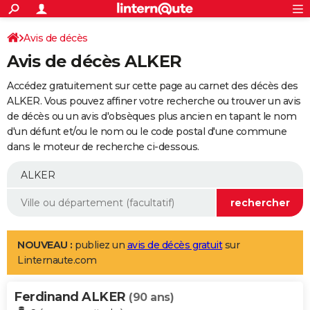
ACTUALITÉS
Connexion
S'inscrire
Avis de décès
Rechercher
Société
Education
Villes
Politique
Faits Divers
Monde
+
SPORT
Avis de décès ALKER
Football
Cyclisme
Forum
Coupe du monde 2026
Tennis
Rugby
CULTURE
Accédez gratuitement sur cette page au carnet des décès des
TNT
Cinéma
Musique
Programme TV
Streaming
Sorties cinéma
+
ALKER. Vous pouvez affiner votre recherche ou trouver un avis
FINANCE
de décès ou un avis d'obsèques plus ancien en tapant le nom
Impôts
Immobilier
Banque
Crédit
Retraite
Epargne
Risques naturels par ville
Assurance
AUTO
d'un défunt et/ou le nom ou le code postal d'une commune
dans le moteur de recherche ci-dessous.
Réserver un essai
Berlines
Forum auto
Essais
Citadines
SUV
+
HIGH-TECH
Meilleur smartphone
Ordinateurs
Guide high-tech
Mobiles
Internet
Jeux vidéo
+
BRICOLAGE
Aménagement intérieur
Cuisine
Jardinage
+
Forum
Extérieur
Salle de bains
Rangement
WEEK-END
Escapades
Expositions
Week-end nature
Guides de France
Patrimoine
Musées
+
LIFESTYLE
NOUVEAU :
publiez un
avis de décès gratuit
sur
Linternaute.com
Bien-être
Mode
+
Art de vivre
Loisirs
Modes de vie
SANTE
Ferdinand ALKER
Guide de la santé
Médicaments
+
Alimentation
Maladies
Sommeil
(90 ans)
VOYAGE