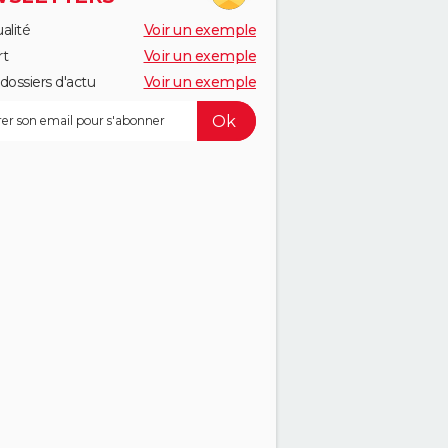
alité
Voir un exemple
rt
Voir un exemple
dossiers d'actu
Voir un exemple