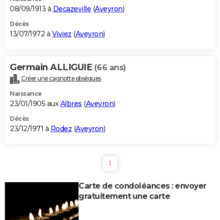
08/09/1913 à
Decazeville
(
Aveyron
)
Décès
13/07/1972 à
Viviez
(
Aveyron
)
Germain ALLIGUIE
(66 ans)
Créer une cagnotte obsèques
Naissance
23/01/1905 aux
Albres
(
Aveyron
)
Décès
23/12/1971 à
Rodez
(
Aveyron
)
1
Carte de condoléances : envoyer
gratuitement une carte