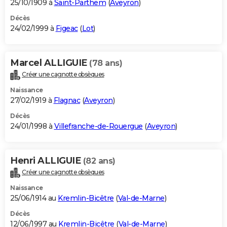
25/10/1909 à
Saint-Parthem
(
Aveyron
)
Décès
24/02/1999 à
Figeac
(
Lot
)
Marcel ALLIGUIE
(78 ans)
Créer une cagnotte obsèques
Naissance
27/02/1919 à
Flagnac
(
Aveyron
)
Décès
24/01/1998 à
Villefranche-de-Rouergue
(
Aveyron
)
Henri ALLIGUIE
(82 ans)
Créer une cagnotte obsèques
Naissance
25/06/1914 au
Kremlin-Bicêtre
(
Val-de-Marne
)
Décès
12/06/1997 au
Kremlin-Bicêtre
(
Val-de-Marne
)