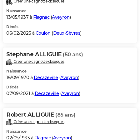
Créer une cagnotte obsèques
City break
Voyage de noces
Climat
Destinations
Voyage nature
Forum
+
PHOTO
Naissance
13/05/1937 à
Flagnac
(
Aveyron
)
GUIDES D'ACHAT
Décès
06/02/2025 à
Coulon
(
Deux-Sèvres
)
BONS PLANS
CARTE DE VOEUX
Stephane ALLIGUIE
(50 ans)
Carte Bonne année
Carte Pâques
Carte de Noël
Carte Saint-Valentin
Carte d'anniversaire
DICTIONNAIRE
Créer une cagnotte obsèques
Biographies
Expressions
Dictionnaire
Citations
Proverbes
PROGRAMME TV
Naissance
16/09/1970 à
Decazeville
(
Aveyron
)
COPAINS D'AVANT
Décès
07/09/2021 à
Decazeville
(
Aveyron
)
Se connecter
Collèges
Universités
Service militaire
S'inscrire
Lycées
Primaires
Entreprises
Avis de recherche
AVIS DE DÉCÈS
FORUM
Robert ALLIGUIE
(85 ans)
Lifestyle
Sport
Television
Cinema
Bricolage
Culture
Auto
Voyage
Créer une cagnotte obsèques
Naissance
02/05/1933 à
Flagnac
(
Aveyron
)