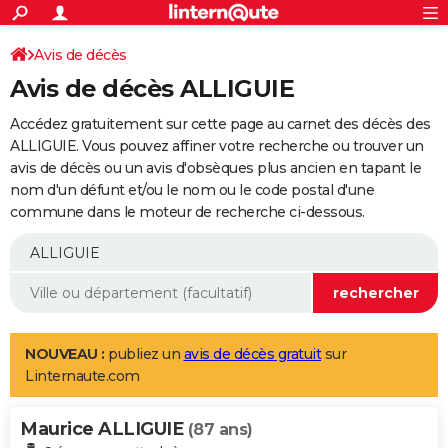
ACTUALITÉS
Connexion
S'inscrire
Avis de décès
Rechercher
Société
Education
Villes
Politique
Faits Divers
Monde
+
SPORT
Avis de décès ALLIGUIE
Football
Cyclisme
Forum
Coupe du monde 2026
Tennis
Rugby
CULTURE
Accédez gratuitement sur cette page au carnet des décès des
TNT
Cinéma
Musique
Programme TV
Streaming
Sorties cinéma
+
ALLIGUIE. Vous pouvez affiner votre recherche ou trouver un
FINANCE
avis de décès ou un avis d'obsèques plus ancien en tapant le
Impôts
Immobilier
Banque
Crédit
Retraite
Epargne
Risques naturels par ville
Assurance
AUTO
nom d'un défunt et/ou le nom ou le code postal d'une
commune dans le moteur de recherche ci-dessous.
Réserver un essai
Berlines
Forum auto
Essais
Citadines
SUV
+
HIGH-TECH
Meilleur smartphone
Ordinateurs
Guide high-tech
Mobiles
Internet
Jeux vidéo
+
BRICOLAGE
Aménagement intérieur
Cuisine
Jardinage
+
Forum
Extérieur
Salle de bains
Rangement
WEEK-END
Escapades
Expositions
Week-end nature
Guides de France
Patrimoine
Musées
+
LIFESTYLE
NOUVEAU :
publiez un
avis de décès gratuit
sur
Linternaute.com
Bien-être
Mode
+
Art de vivre
Loisirs
Modes de vie
SANTE
Maurice ALLIGUIE
Guide de la santé
Médicaments
+
Alimentation
Maladies
Sommeil
(87 ans)
VOYAGE