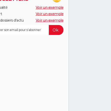
alité
Voir un exemple
rt
Voir un exemple
dossiers d'actu
Voir un exemple