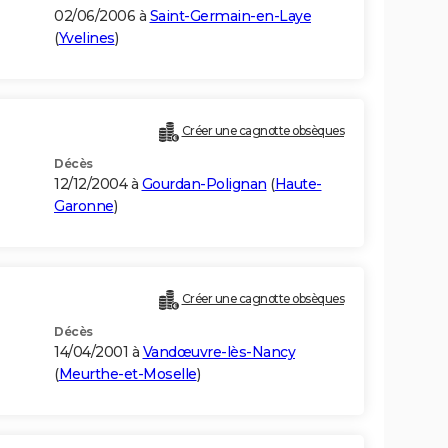
02/06/2006 à
Saint-Germain-en-Laye
(
Yvelines
)
Créer une cagnotte obsèques
Décès
12/12/2004 à
Gourdan-Polignan
(
Haute-
Garonne
)
Créer une cagnotte obsèques
Décès
14/04/2001 à
Vandœuvre-lès-Nancy
(
Meurthe-et-Moselle
)