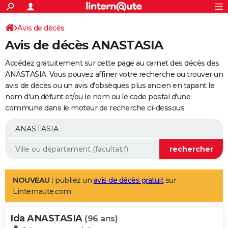
ACTUALITÉS
Connexion
S'inscrire
Avis de décès
Rechercher
Société
Education
Villes
Politique
Faits Divers
Monde
+
SPORT
Avis de décès ANASTASIA
Football
Cyclisme
Forum
Coupe du monde 2026
Tennis
Rugby
CULTURE
Accédez gratuitement sur cette page au carnet des décès des
TNT
Cinéma
Musique
Programme TV
Streaming
Sorties cinéma
+
ANASTASIA. Vous pouvez affiner votre recherche ou trouver un
FINANCE
avis de décès ou un avis d'obsèques plus ancien en tapant le
Impôts
Immobilier
Banque
Crédit
Retraite
Epargne
Risques naturels par ville
Assurance
AUTO
nom d'un défunt et/ou le nom ou le code postal d'une
commune dans le moteur de recherche ci-dessous.
Réserver un essai
Berlines
Forum auto
Essais
Citadines
SUV
+
HIGH-TECH
Meilleur smartphone
Ordinateurs
Guide high-tech
Mobiles
Internet
Jeux vidéo
+
BRICOLAGE
Aménagement intérieur
Cuisine
Jardinage
+
Forum
Extérieur
Salle de bains
Rangement
WEEK-END
Escapades
Expositions
Week-end nature
Guides de France
Patrimoine
Musées
+
LIFESTYLE
NOUVEAU :
publiez un
avis de décès gratuit
sur
Linternaute.com
Bien-être
Mode
+
Art de vivre
Loisirs
Modes de vie
SANTE
Ida ANASTASIA
Guide de la santé
Médicaments
+
Alimentation
Maladies
Sommeil
(96 ans)
VOYAGE