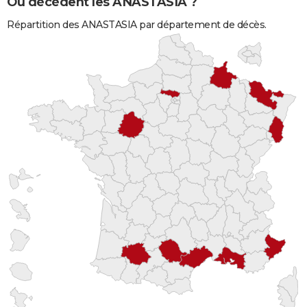
Où décèdent les ANASTASIA ?
Répartition des ANASTASIA par département de décès.