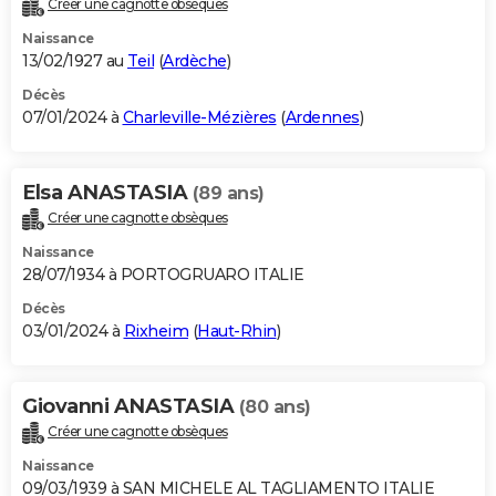
Créer une cagnotte obsèques
City break
Voyage de noces
Climat
Destinations
Voyage nature
Forum
+
PHOTO
Naissance
13/02/1927 au
Teil
(
Ardèche
)
GUIDES D'ACHAT
Décès
07/01/2024 à
Charleville-Mézières
(
Ardennes
)
BONS PLANS
CARTE DE VOEUX
Elsa ANASTASIA
(89 ans)
Carte Bonne année
Carte Pâques
Carte de Noël
Carte Saint-Valentin
Carte d'anniversaire
DICTIONNAIRE
Créer une cagnotte obsèques
Biographies
Expressions
Dictionnaire
Citations
Proverbes
PROGRAMME TV
Naissance
28/07/1934 à PORTOGRUARO ITALIE
COPAINS D'AVANT
Décès
03/01/2024 à
Rixheim
(
Haut-Rhin
)
Se connecter
Collèges
Universités
Service militaire
S'inscrire
Lycées
Primaires
Entreprises
Avis de recherche
AVIS DE DÉCÈS
FORUM
Giovanni ANASTASIA
(80 ans)
Lifestyle
Sport
Television
Cinema
Bricolage
Culture
Auto
Voyage
Créer une cagnotte obsèques
Naissance
09/03/1939 à SAN MICHELE AL TAGLIAMENTO ITALIE