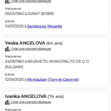
Créer une cagnotte obsèques
City break
Voyage de noces
Climat
Destinations
Voyage nature
Forum
+
PHOTO
Naissance
05/03/1940 à DUKAT SERBIE
GUIDES D'ACHAT
Décès
10/07/2025 à
Sarrebourg
(
Moselle
)
BONS PLANS
CARTE DE VOEUX
Veska ANGELOVA
(64 ans)
Carte Bonne année
Carte Pâques
Carte de Noël
Carte Saint-Valentin
Carte d'anniversaire
DICTIONNAIRE
Créer une cagnotte obsèques
Biographies
Expressions
Dictionnaire
Citations
Proverbes
PROGRAMME TV
Naissance
24/09/1960 à KRUSHETO, MUNICIPALITE DE G. O
COPAINS D'AVANT
BULGARIE
Décès
Se connecter
Collèges
Universités
Service militaire
S'inscrire
Lycées
Primaires
Entreprises
Avis de recherche
AVIS DE DÉCÈS
12/04/2025 à
Montauban
(
Tarn-et-Garonne
)
FORUM
Lifestyle
Sport
Television
Cinema
Bricolage
Culture
Auto
Voyage
Ivanka ANGELOVA
(74 ans)
Créer une cagnotte obsèques
Naissance