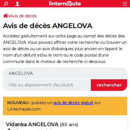
ACTUALITÉS
Connexion
S'inscrire
Avis de décès
Rechercher
Société
Education
Villes
Politique
Faits Divers
Monde
+
SPORT
Avis de décès ANGELOVA
Football
Cyclisme
Forum
Coupe du monde 2026
Tennis
Rugby
CULTURE
Accédez gratuitement sur cette page au carnet des décès des
TNT
Cinéma
Musique
Programme TV
Streaming
Sorties cinéma
+
ANGELOVA. Vous pouvez affiner votre recherche ou trouver un
FINANCE
avis de décès ou un avis d'obsèques plus ancien en tapant le
Impôts
Immobilier
Banque
Crédit
Retraite
Epargne
Risques naturels par ville
Assurance
AUTO
nom d'un défunt et/ou le nom ou le code postal d'une
commune dans le moteur de recherche ci-dessous.
Réserver un essai
Berlines
Forum auto
Essais
Citadines
SUV
+
HIGH-TECH
Meilleur smartphone
Ordinateurs
Guide high-tech
Mobiles
Internet
Jeux vidéo
+
BRICOLAGE
Aménagement intérieur
Cuisine
Jardinage
+
Forum
Extérieur
Salle de bains
Rangement
WEEK-END
Escapades
Expositions
Week-end nature
Guides de France
Patrimoine
Musées
+
LIFESTYLE
NOUVEAU :
publiez un
avis de décès gratuit
sur
Linternaute.com
Bien-être
Mode
+
Art de vivre
Loisirs
Modes de vie
SANTE
Vidanka ANGELOVA
Guide de la santé
Médicaments
+
Alimentation
Maladies
Sommeil
(85 ans)
VOYAGE