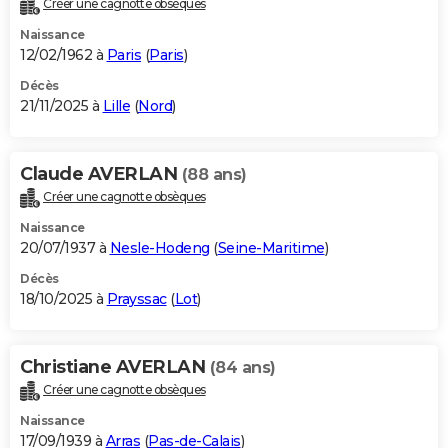
Créer une cagnotte obsèques
City break
Voyage de noces
Climat
Destinations
Voyage nature
Forum
+
PHOTO
Naissance
12/02/1962 à
Paris
(
Paris
)
GUIDES D'ACHAT
Décès
21/11/2025 à
Lille
(
Nord
)
BONS PLANS
CARTE DE VOEUX
Claude AVERLAN
(88 ans)
Carte Bonne année
Carte Pâques
Carte de Noël
Carte Saint-Valentin
Carte d'anniversaire
DICTIONNAIRE
Créer une cagnotte obsèques
Biographies
Expressions
Dictionnaire
Citations
Proverbes
PROGRAMME TV
Naissance
20/07/1937 à
Nesle-Hodeng
(
Seine-Maritime
)
COPAINS D'AVANT
Décès
18/10/2025 à
Prayssac
(
Lot
)
Se connecter
Collèges
Universités
Service militaire
S'inscrire
Lycées
Primaires
Entreprises
Avis de recherche
AVIS DE DÉCÈS
FORUM
Christiane AVERLAN
(84 ans)
Lifestyle
Sport
Television
Cinema
Bricolage
Culture
Auto
Voyage
Créer une cagnotte obsèques
Naissance
17/09/1939 à
Arras
(
Pas-de-Calais
)