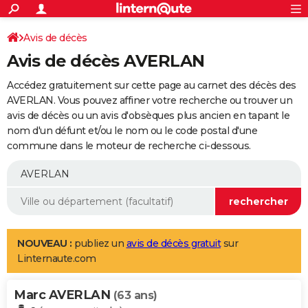
ACTUALITÉS
Connexion
S'inscrire
Avis de décès
Rechercher
Société
Education
Villes
Politique
Faits Divers
Monde
+
SPORT
Avis de décès AVERLAN
Football
Cyclisme
Forum
Coupe du monde 2026
Tennis
Rugby
CULTURE
Accédez gratuitement sur cette page au carnet des décès des
TNT
Cinéma
Musique
Programme TV
Streaming
Sorties cinéma
+
AVERLAN. Vous pouvez affiner votre recherche ou trouver un
FINANCE
avis de décès ou un avis d'obsèques plus ancien en tapant le
Impôts
Immobilier
Banque
Crédit
Retraite
Epargne
Risques naturels par ville
Assurance
AUTO
nom d'un défunt et/ou le nom ou le code postal d'une
commune dans le moteur de recherche ci-dessous.
Réserver un essai
Berlines
Forum auto
Essais
Citadines
SUV
+
HIGH-TECH
Meilleur smartphone
Ordinateurs
Guide high-tech
Mobiles
Internet
Jeux vidéo
+
BRICOLAGE
Aménagement intérieur
Cuisine
Jardinage
+
Forum
Extérieur
Salle de bains
Rangement
WEEK-END
Escapades
Expositions
Week-end nature
Guides de France
Patrimoine
Musées
+
LIFESTYLE
NOUVEAU :
publiez un
avis de décès gratuit
sur
Linternaute.com
Bien-être
Mode
+
Art de vivre
Loisirs
Modes de vie
SANTE
Marc AVERLAN
Guide de la santé
Médicaments
+
Alimentation
Maladies
Sommeil
(63 ans)
VOYAGE