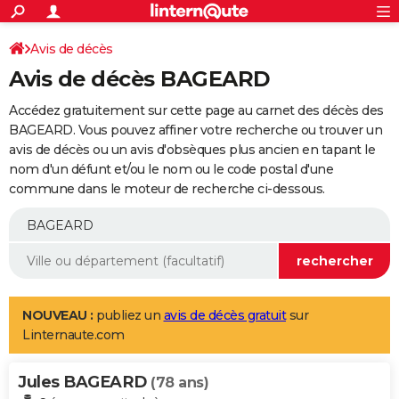
ACTUALITÉS
Connexion
S'inscrire
Avis de décès
Rechercher
Société
Education
Villes
Politique
Faits Divers
Monde
+
SPORT
Avis de décès BAGEARD
Football
Cyclisme
Forum
Coupe du monde 2026
Tennis
Rugby
CULTURE
Accédez gratuitement sur cette page au carnet des décès des
TNT
Cinéma
Musique
Programme TV
Streaming
Sorties cinéma
+
BAGEARD. Vous pouvez affiner votre recherche ou trouver un
FINANCE
avis de décès ou un avis d'obsèques plus ancien en tapant le
Impôts
Immobilier
Banque
Crédit
Retraite
Epargne
Risques naturels par ville
Assurance
AUTO
nom d'un défunt et/ou le nom ou le code postal d'une
commune dans le moteur de recherche ci-dessous.
Réserver un essai
Berlines
Forum auto
Essais
Citadines
SUV
+
HIGH-TECH
Meilleur smartphone
Ordinateurs
Guide high-tech
Mobiles
Internet
Jeux vidéo
+
BRICOLAGE
Aménagement intérieur
Cuisine
Jardinage
+
Forum
Extérieur
Salle de bains
Rangement
WEEK-END
Escapades
Expositions
Week-end nature
Guides de France
Patrimoine
Musées
+
LIFESTYLE
NOUVEAU :
publiez un
avis de décès gratuit
sur
Linternaute.com
Bien-être
Mode
+
Art de vivre
Loisirs
Modes de vie
SANTE
Jules BAGEARD
Guide de la santé
Médicaments
+
Alimentation
Maladies
Sommeil
(78 ans)
VOYAGE