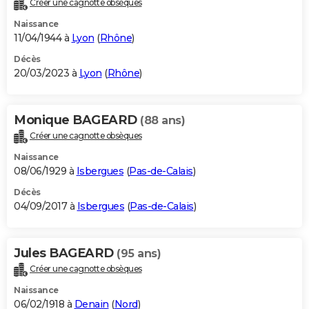
Créer une cagnotte obsèques
City break
Voyage de noces
Climat
Destinations
Voyage nature
Forum
+
PHOTO
Naissance
11/04/1944 à
Lyon
(
Rhône
)
GUIDES D'ACHAT
Décès
20/03/2023 à
Lyon
(
Rhône
)
BONS PLANS
CARTE DE VOEUX
Monique BAGEARD
(88 ans)
Carte Bonne année
Carte Pâques
Carte de Noël
Carte Saint-Valentin
Carte d'anniversaire
DICTIONNAIRE
Créer une cagnotte obsèques
Biographies
Expressions
Dictionnaire
Citations
Proverbes
PROGRAMME TV
Naissance
08/06/1929 à
Isbergues
(
Pas-de-Calais
)
COPAINS D'AVANT
Décès
04/09/2017 à
Isbergues
(
Pas-de-Calais
)
Se connecter
Collèges
Universités
Service militaire
S'inscrire
Lycées
Primaires
Entreprises
Avis de recherche
AVIS DE DÉCÈS
FORUM
Jules BAGEARD
(95 ans)
Lifestyle
Sport
Television
Cinema
Bricolage
Culture
Auto
Voyage
Créer une cagnotte obsèques
Naissance
06/02/1918 à
Denain
(
Nord
)