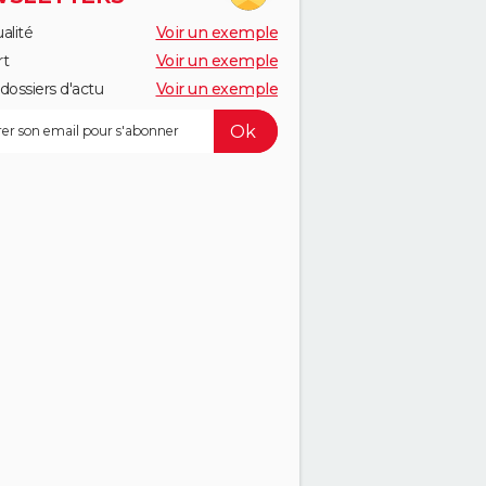
alité
Voir un exemple
rt
Voir un exemple
dossiers d'actu
Voir un exemple