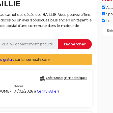
AILLIE
Actu
Spo
au carnet des décès des BAILLIE. Vous pouvez affiner
 décès ou un avis d'obsèques plus ancien en tapant le
Les 
code postal d'une commune dans le moteur de
s gratuit
sur Linternaute.com
Créer une cagnotte obsèques
Décès
YAUME-
01/02/2026 à
Cérilly
(
Allier
)