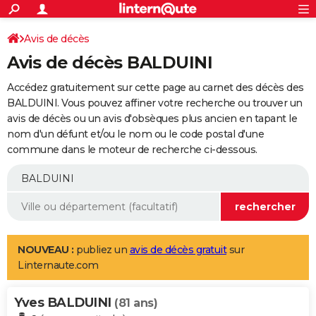
ACTUALITÉS
Connexion
S'inscrire
Avis de décès
Rechercher
Société
Education
Villes
Politique
Faits Divers
Monde
+
SPORT
Avis de décès BALDUINI
Football
Cyclisme
Forum
Coupe du monde 2026
Tennis
Rugby
CULTURE
Accédez gratuitement sur cette page au carnet des décès des
TNT
Cinéma
Musique
Programme TV
Streaming
Sorties cinéma
+
BALDUINI. Vous pouvez affiner votre recherche ou trouver un
FINANCE
avis de décès ou un avis d'obsèques plus ancien en tapant le
Impôts
Immobilier
Banque
Crédit
Retraite
Epargne
Risques naturels par ville
Assurance
AUTO
nom d'un défunt et/ou le nom ou le code postal d'une
commune dans le moteur de recherche ci-dessous.
Réserver un essai
Berlines
Forum auto
Essais
Citadines
SUV
+
HIGH-TECH
Meilleur smartphone
Ordinateurs
Guide high-tech
Mobiles
Internet
Jeux vidéo
+
BRICOLAGE
Aménagement intérieur
Cuisine
Jardinage
+
Forum
Extérieur
Salle de bains
Rangement
WEEK-END
Escapades
Expositions
Week-end nature
Guides de France
Patrimoine
Musées
+
LIFESTYLE
NOUVEAU :
publiez un
avis de décès gratuit
sur
Linternaute.com
Bien-être
Mode
+
Art de vivre
Loisirs
Modes de vie
SANTE
Yves BALDUINI
Guide de la santé
Médicaments
+
Alimentation
Maladies
Sommeil
(81 ans)
VOYAGE