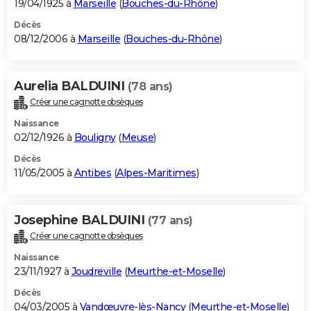
19/04/1925 à
Marseille
(
Bouches-du-Rhône
)
Décès
08/12/2006 à
Marseille
(
Bouches-du-Rhône
)
Aurelia BALDUINI
(78 ans)
Créer une cagnotte obsèques
Naissance
02/12/1926 à
Bouligny
(
Meuse
)
Décès
11/05/2005 à
Antibes
(
Alpes-Maritimes
)
Josephine BALDUINI
(77 ans)
Créer une cagnotte obsèques
Naissance
23/11/1927 à
Joudreville
(
Meurthe-et-Moselle
)
Décès
04/03/2005 à
Vandœuvre-lès-Nancy
(
Meurthe-et-Moselle
)