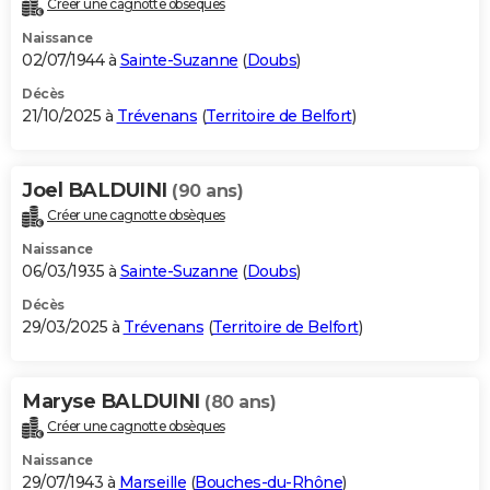
Créer une cagnotte obsèques
City break
Voyage de noces
Climat
Destinations
Voyage nature
Forum
+
PHOTO
Naissance
02/07/1944 à
Sainte-Suzanne
(
Doubs
)
GUIDES D'ACHAT
Décès
21/10/2025 à
Trévenans
(
Territoire de Belfort
)
BONS PLANS
CARTE DE VOEUX
Joel BALDUINI
(90 ans)
Carte Bonne année
Carte Pâques
Carte de Noël
Carte Saint-Valentin
Carte d'anniversaire
DICTIONNAIRE
Créer une cagnotte obsèques
Biographies
Expressions
Dictionnaire
Citations
Proverbes
PROGRAMME TV
Naissance
06/03/1935 à
Sainte-Suzanne
(
Doubs
)
COPAINS D'AVANT
Décès
29/03/2025 à
Trévenans
(
Territoire de Belfort
)
Se connecter
Collèges
Universités
Service militaire
S'inscrire
Lycées
Primaires
Entreprises
Avis de recherche
AVIS DE DÉCÈS
FORUM
Maryse BALDUINI
(80 ans)
Lifestyle
Sport
Television
Cinema
Bricolage
Culture
Auto
Voyage
Créer une cagnotte obsèques
Naissance
29/07/1943 à
Marseille
(
Bouches-du-Rhône
)