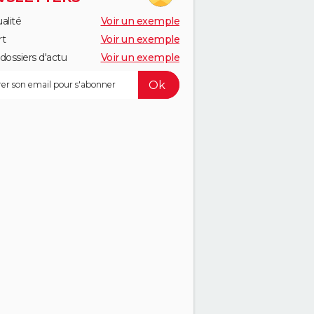
alité
Voir un exemple
rt
Voir un exemple
dossiers d'actu
Voir un exemple