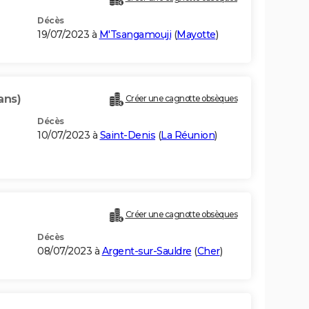
Décès
19/07/2023 à
M'Tsangamouji
(
Mayotte
)
ans)
Créer une cagnotte obsèques
Décès
10/07/2023 à
Saint-Denis
(
La Réunion
)
Créer une cagnotte obsèques
Décès
08/07/2023 à
Argent-sur-Sauldre
(
Cher
)