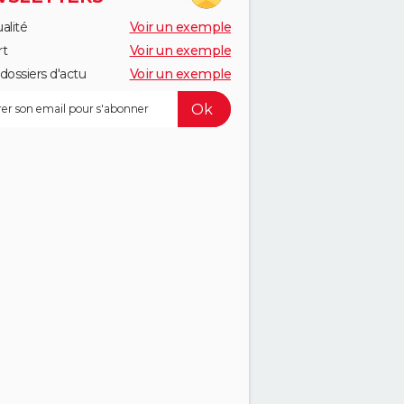
alité
Voir un exemple
rt
Voir un exemple
dossiers d'actu
Voir un exemple