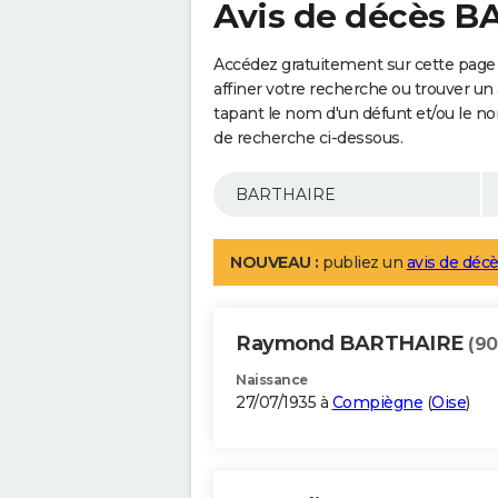
Avis de décès 
Accédez gratuitement sur cette pag
affiner votre recherche ou trouver un
tapant le nom d'un défunt et/ou le 
de recherche ci-dessous.
NOUVEAU :
publiez un
avis de décè
Raymond BARTHAIRE
(90
Naissance
27/07/1935 à
Compiègne
(
Oise
)