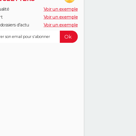
alité
Voir un exemple
rt
Voir un exemple
dossiers d'actu
Voir un exemple