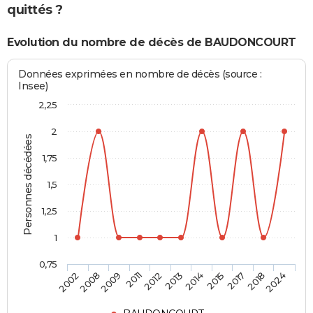
quittés ?
Evolution du nombre de décès de BAUDONCOURT
Données exprimées en nombre de décès (source :
Insee)
2,25
2
Personnes décédées
1,75
1,5
1,25
1
0,75
2014
2013
2012
2011
2009
2008
2002
2024
2018
2017
2015