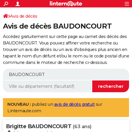
ACTUALITÉS
Connexion
S'inscrire
Avis de décès
Rechercher
Société
Education
Villes
Politique
Faits Divers
Monde
+
SPORT
Avis de décès BAUDONCOURT
Football
Cyclisme
Forum
Coupe du monde 2026
Tennis
Rugby
CULTURE
Accédez gratuitement sur cette page au carnet des décès des
TNT
Cinéma
Musique
Programme TV
Streaming
Sorties cinéma
+
BAUDONCOURT. Vous pouvez affiner votre recherche ou
FINANCE
trouver un avis de décès ou un avis d'obsèques plus ancien en
Impôts
Immobilier
Banque
Crédit
Retraite
Epargne
Risques naturels par ville
Assurance
AUTO
tapant le nom d'un défunt et/ou le nom ou le code postal d'une
commune dans le moteur de recherche ci-dessous.
Réserver un essai
Berlines
Forum auto
Essais
Citadines
SUV
+
HIGH-TECH
Meilleur smartphone
Ordinateurs
Guide high-tech
Mobiles
Internet
Jeux vidéo
+
BRICOLAGE
Aménagement intérieur
Cuisine
Jardinage
+
Forum
Extérieur
Salle de bains
Rangement
WEEK-END
Escapades
Expositions
Week-end nature
Guides de France
Patrimoine
Musées
+
LIFESTYLE
NOUVEAU :
publiez un
avis de décès gratuit
sur
Linternaute.com
Bien-être
Mode
+
Art de vivre
Loisirs
Modes de vie
SANTE
Brigitte BAUDONCOURT
Guide de la santé
Médicaments
+
Alimentation
Maladies
Sommeil
(63 ans)
VOYAGE