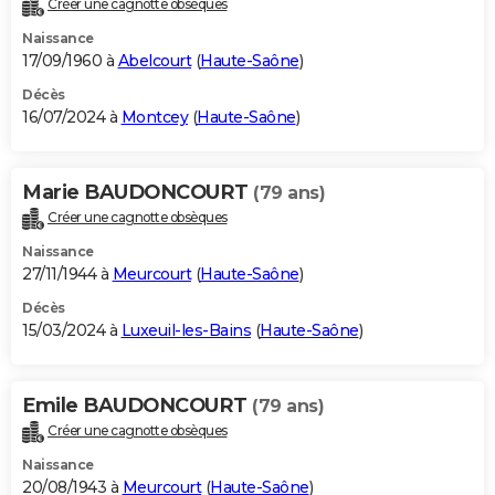
Créer une cagnotte obsèques
City break
Voyage de noces
Climat
Destinations
Voyage nature
Forum
+
PHOTO
Naissance
17/09/1960 à
Abelcourt
(
Haute-Saône
)
GUIDES D'ACHAT
Décès
16/07/2024 à
Montcey
(
Haute-Saône
)
BONS PLANS
CARTE DE VOEUX
Marie BAUDONCOURT
(79 ans)
Carte Bonne année
Carte Pâques
Carte de Noël
Carte Saint-Valentin
Carte d'anniversaire
DICTIONNAIRE
Créer une cagnotte obsèques
Biographies
Expressions
Dictionnaire
Citations
Proverbes
PROGRAMME TV
Naissance
27/11/1944 à
Meurcourt
(
Haute-Saône
)
COPAINS D'AVANT
Décès
15/03/2024 à
Luxeuil-les-Bains
(
Haute-Saône
)
Se connecter
Collèges
Universités
Service militaire
S'inscrire
Lycées
Primaires
Entreprises
Avis de recherche
AVIS DE DÉCÈS
FORUM
Emile BAUDONCOURT
(79 ans)
Lifestyle
Sport
Television
Cinema
Bricolage
Culture
Auto
Voyage
Créer une cagnotte obsèques
Naissance
20/08/1943 à
Meurcourt
(
Haute-Saône
)