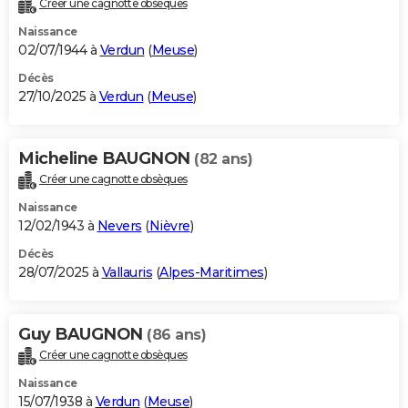
Créer une cagnotte obsèques
City break
Voyage de noces
Climat
Destinations
Voyage nature
Forum
+
PHOTO
Naissance
02/07/1944 à
Verdun
(
Meuse
)
GUIDES D'ACHAT
Décès
27/10/2025 à
Verdun
(
Meuse
)
BONS PLANS
CARTE DE VOEUX
Micheline BAUGNON
(82 ans)
Carte Bonne année
Carte Pâques
Carte de Noël
Carte Saint-Valentin
Carte d'anniversaire
DICTIONNAIRE
Créer une cagnotte obsèques
Biographies
Expressions
Dictionnaire
Citations
Proverbes
PROGRAMME TV
Naissance
12/02/1943 à
Nevers
(
Nièvre
)
COPAINS D'AVANT
Décès
28/07/2025 à
Vallauris
(
Alpes-Maritimes
)
Se connecter
Collèges
Universités
Service militaire
S'inscrire
Lycées
Primaires
Entreprises
Avis de recherche
AVIS DE DÉCÈS
FORUM
Guy BAUGNON
(86 ans)
Lifestyle
Sport
Television
Cinema
Bricolage
Culture
Auto
Voyage
Créer une cagnotte obsèques
Naissance
15/07/1938 à
Verdun
(
Meuse
)