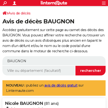
ACTUALITÉS
Connexion
S'inscrire
Avis de décès
Rechercher
Société
Education
Villes
Politique
Faits Divers
Monde
+
SPORT
Avis de décès BAUGNON
Football
Cyclisme
Forum
Coupe du monde 2026
Tennis
Rugby
CULTURE
Accédez gratuitement sur cette page au carnet des décès des
TNT
Cinéma
Musique
Programme TV
Streaming
Sorties cinéma
+
BAUGNON. Vous pouvez affiner votre recherche ou trouver un
FINANCE
avis de décès ou un avis d'obsèques plus ancien en tapant le
Impôts
Immobilier
Banque
Crédit
Retraite
Epargne
Risques naturels par ville
Assurance
AUTO
nom d'un défunt et/ou le nom ou le code postal d'une
commune dans le moteur de recherche ci-dessous.
Réserver un essai
Berlines
Forum auto
Essais
Citadines
SUV
+
HIGH-TECH
Meilleur smartphone
Ordinateurs
Guide high-tech
Mobiles
Internet
Jeux vidéo
+
BRICOLAGE
Aménagement intérieur
Cuisine
Jardinage
+
Forum
Extérieur
Salle de bains
Rangement
WEEK-END
Escapades
Expositions
Week-end nature
Guides de France
Patrimoine
Musées
+
LIFESTYLE
NOUVEAU :
publiez un
avis de décès gratuit
sur
Linternaute.com
Bien-être
Mode
+
Art de vivre
Loisirs
Modes de vie
SANTE
Nicole BAUGNON
Guide de la santé
Médicaments
+
Alimentation
Maladies
Sommeil
(81 ans)
VOYAGE