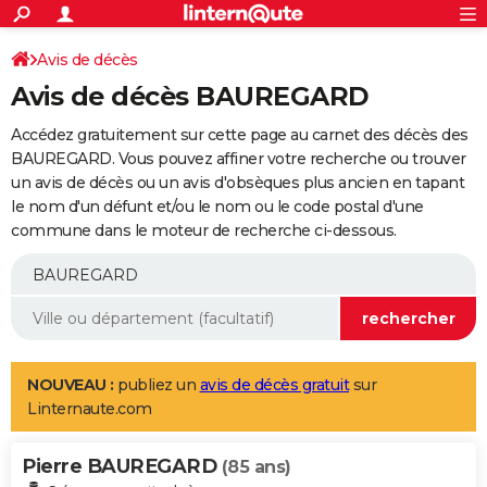
ACTUALITÉS
Connexion
S'inscrire
Avis de décès
Rechercher
Société
Education
Villes
Politique
Faits Divers
Monde
+
SPORT
Avis de décès BAUREGARD
Football
Cyclisme
Forum
Coupe du monde 2026
Tennis
Rugby
CULTURE
Accédez gratuitement sur cette page au carnet des décès des
TNT
Cinéma
Musique
Programme TV
Streaming
Sorties cinéma
+
BAUREGARD. Vous pouvez affiner votre recherche ou trouver
FINANCE
un avis de décès ou un avis d'obsèques plus ancien en tapant
Impôts
Immobilier
Banque
Crédit
Retraite
Epargne
Risques naturels par ville
Assurance
AUTO
le nom d'un défunt et/ou le nom ou le code postal d'une
commune dans le moteur de recherche ci-dessous.
Réserver un essai
Berlines
Forum auto
Essais
Citadines
SUV
+
HIGH-TECH
Meilleur smartphone
Ordinateurs
Guide high-tech
Mobiles
Internet
Jeux vidéo
+
BRICOLAGE
Aménagement intérieur
Cuisine
Jardinage
+
Forum
Extérieur
Salle de bains
Rangement
WEEK-END
Escapades
Expositions
Week-end nature
Guides de France
Patrimoine
Musées
+
LIFESTYLE
NOUVEAU :
publiez un
avis de décès gratuit
sur
Linternaute.com
Bien-être
Mode
+
Art de vivre
Loisirs
Modes de vie
SANTE
Pierre BAUREGARD
Guide de la santé
Médicaments
+
Alimentation
Maladies
Sommeil
(85 ans)
VOYAGE