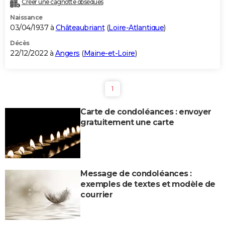
Créer une cagnotte obsèques
City break
Voyage de noces
Climat
Destinations
Voyage nature
Forum
+
PHOTO
Naissance
03/04/1937 à
Châteaubriant
(
Loire-Atlantique
)
GUIDES D'ACHAT
Décès
22/12/2022 à
Angers
(
Maine-et-Loire
)
BONS PLANS
CARTE DE VOEUX
1
Carte Bonne année
Carte Pâques
Carte de Noël
Carte Saint-Valentin
Carte d'anniversaire
DICTIONNAIRE
Carte de condoléances : envoyer
Biographies
Expressions
Dictionnaire
Citations
Proverbes
PROGRAMME TV
gratuitement une carte
COPAINS D'AVANT
Se connecter
Collèges
Universités
Service militaire
S'inscrire
Lycées
Primaires
Entreprises
Avis de recherche
AVIS DE DÉCÈS
Message de condoléances :
FORUM
exemples de textes et modèle de
Lifestyle
Sport
Television
Cinema
Bricolage
Culture
Auto
Voyage
courrier