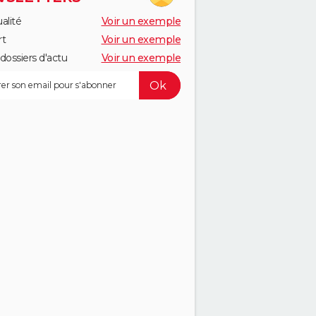
alité
Voir un exemple
rt
Voir un exemple
dossiers d'actu
Voir un exemple