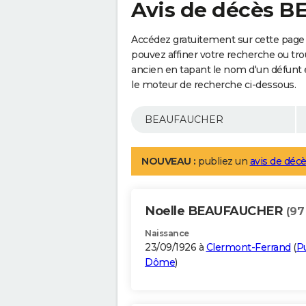
Avis de décès 
Accédez gratuitement sur cette pag
pouvez affiner votre recherche ou tro
ancien en tapant le nom d'un défunt
le moteur de recherche ci-dessous.
NOUVEAU :
publiez un
avis de décè
Noelle BEAUFAUCHER
(97
Naissance
23/09/1926 à
Clermont-Ferrand
(
P
Dôme
)