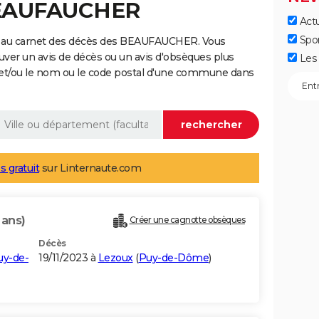
BEAUFAUCHER
Actu
Spo
e au carnet des décès des BEAUFAUCHER. Vous
uver un avis de décès ou un avis d'obsèques plus
Les 
 et/ou le nom ou le code postal d'une commune dans
s gratuit
sur Linternaute.com
 ans)
Créer une cagnotte obsèques
Décès
uy-de-
19/11/2023 à
Lezoux
(
Puy-de-Dôme
)