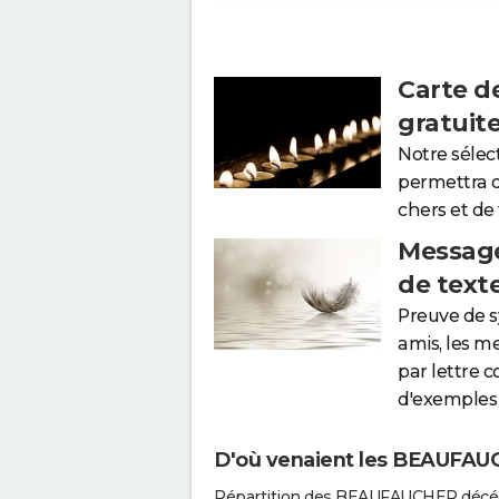
Carte d
gratuit
Notre sélec
permettra 
chers et de
Message
de text
Preuve de 
amis, les m
par lettre 
d'exemples 
D'où venaient les BEAUFAUC
Répartition des BEAUFAUCHER décéd