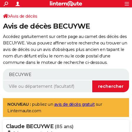
ACTUALITÉS
Connexion
S'inscrire
Avis de décès
Rechercher
Société
Education
Villes
Politique
Faits Divers
Monde
+
SPORT
Avis de décès BECUYWE
Football
Cyclisme
Forum
Coupe du monde 2026
Tennis
Rugby
CULTURE
Accédez gratuitement sur cette page au carnet des décès des
TNT
Cinéma
Musique
Programme TV
Streaming
Sorties cinéma
+
BECUYWE. Vous pouvez affiner votre recherche ou trouver un
FINANCE
avis de décès ou un avis d'obsèques plus ancien en tapant le
Impôts
Immobilier
Banque
Crédit
Retraite
Epargne
Risques naturels par ville
Assurance
AUTO
nom d'un défunt et/ou le nom ou le code postal d'une
commune dans le moteur de recherche ci-dessous.
Réserver un essai
Berlines
Forum auto
Essais
Citadines
SUV
+
HIGH-TECH
Meilleur smartphone
Ordinateurs
Guide high-tech
Mobiles
Internet
Jeux vidéo
+
BRICOLAGE
Aménagement intérieur
Cuisine
Jardinage
+
Forum
Extérieur
Salle de bains
Rangement
WEEK-END
Escapades
Expositions
Week-end nature
Guides de France
Patrimoine
Musées
+
LIFESTYLE
NOUVEAU :
publiez un
avis de décès gratuit
sur
Linternaute.com
Bien-être
Mode
+
Art de vivre
Loisirs
Modes de vie
SANTE
Claude BECUYWE
Guide de la santé
Médicaments
+
Alimentation
Maladies
Sommeil
(85 ans)
VOYAGE