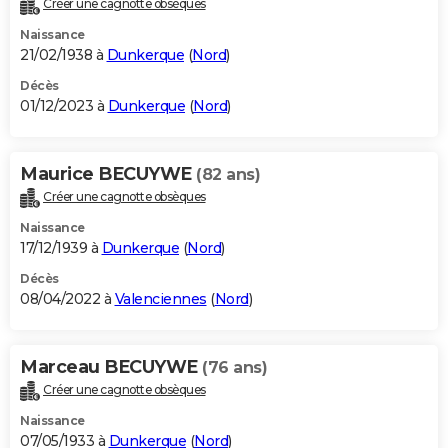
Créer une cagnotte obsèques
City break
Voyage de noces
Climat
Destinations
Voyage nature
Forum
+
PHOTO
Naissance
21/02/1938 à
Dunkerque
(
Nord
)
GUIDES D'ACHAT
Décès
01/12/2023 à
Dunkerque
(
Nord
)
BONS PLANS
CARTE DE VOEUX
Maurice BECUYWE
(82 ans)
Carte Bonne année
Carte Pâques
Carte de Noël
Carte Saint-Valentin
Carte d'anniversaire
DICTIONNAIRE
Créer une cagnotte obsèques
Biographies
Expressions
Dictionnaire
Citations
Proverbes
PROGRAMME TV
Naissance
17/12/1939 à
Dunkerque
(
Nord
)
COPAINS D'AVANT
Décès
08/04/2022 à
Valenciennes
(
Nord
)
Se connecter
Collèges
Universités
Service militaire
S'inscrire
Lycées
Primaires
Entreprises
Avis de recherche
AVIS DE DÉCÈS
FORUM
Marceau BECUYWE
(76 ans)
Lifestyle
Sport
Television
Cinema
Bricolage
Culture
Auto
Voyage
Créer une cagnotte obsèques
Naissance
07/05/1933 à
Dunkerque
(
Nord
)