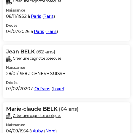
Créer une cagnotte obsèques
City break
Voyage de noces
Climat
Destinations
Voyage nature
Forum
+
PHOTO
Naissance
08/11/1932 à
Paris
(
Paris
)
GUIDES D'ACHAT
Décès
04/07/2026 à
Paris
(
Paris
)
BONS PLANS
CARTE DE VOEUX
Jean BELK
(62 ans)
Carte Bonne année
Carte Pâques
Carte de Noël
Carte Saint-Valentin
Carte d'anniversaire
DICTIONNAIRE
Créer une cagnotte obsèques
Biographies
Expressions
Dictionnaire
Citations
Proverbes
PROGRAMME TV
Naissance
28/01/1958 à GENEVE SUISSE
COPAINS D'AVANT
Décès
03/02/2020 à
Orléans
(
Loiret
)
Se connecter
Collèges
Universités
Service militaire
S'inscrire
Lycées
Primaires
Entreprises
Avis de recherche
AVIS DE DÉCÈS
FORUM
Marie-claude BELK
(64 ans)
Lifestyle
Sport
Television
Cinema
Bricolage
Culture
Auto
Voyage
Créer une cagnotte obsèques
Naissance
04/09/1954 à
Auby
(
Nord
)