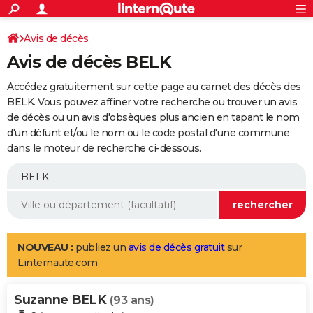
ACTUALITÉS
Connexion
S'inscrire
Avis de décès
Rechercher
Société
Education
Villes
Politique
Faits Divers
Monde
+
SPORT
Avis de décès BELK
Football
Cyclisme
Forum
Coupe du monde 2026
Tennis
Rugby
CULTURE
Accédez gratuitement sur cette page au carnet des décès des
TNT
Cinéma
Musique
Programme TV
Streaming
Sorties cinéma
+
BELK. Vous pouvez affiner votre recherche ou trouver un avis
FINANCE
de décès ou un avis d'obsèques plus ancien en tapant le nom
Impôts
Immobilier
Banque
Crédit
Retraite
Epargne
Risques naturels par ville
Assurance
AUTO
d'un défunt et/ou le nom ou le code postal d'une commune
dans le moteur de recherche ci-dessous.
Réserver un essai
Berlines
Forum auto
Essais
Citadines
SUV
+
HIGH-TECH
Meilleur smartphone
Ordinateurs
Guide high-tech
Mobiles
Internet
Jeux vidéo
+
BRICOLAGE
Aménagement intérieur
Cuisine
Jardinage
+
Forum
Extérieur
Salle de bains
Rangement
WEEK-END
Escapades
Expositions
Week-end nature
Guides de France
Patrimoine
Musées
+
LIFESTYLE
NOUVEAU :
publiez un
avis de décès gratuit
sur
Linternaute.com
Bien-être
Mode
+
Art de vivre
Loisirs
Modes de vie
SANTE
Suzanne BELK
Guide de la santé
Médicaments
+
Alimentation
Maladies
Sommeil
(93 ans)
VOYAGE