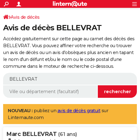
ACTUALITÉS
Connexion
S'inscrire
Avis de décès
Rechercher
Société
Education
Villes
Politique
Faits Divers
Monde
+
SPORT
Avis de décès BELLEVRAT
Football
Cyclisme
Forum
Coupe du monde 2026
Tennis
Rugby
CULTURE
Accédez gratuitement sur cette page au carnet des décès des
TNT
Cinéma
Musique
Programme TV
Streaming
Sorties cinéma
+
BELLEVRAT. Vous pouvez affiner votre recherche ou trouver
FINANCE
un avis de décès ou un avis d'obsèques plus ancien en tapant
Impôts
Immobilier
Banque
Crédit
Retraite
Epargne
Risques naturels par ville
Assurance
AUTO
le nom d'un défunt et/ou le nom ou le code postal d'une
commune dans le moteur de recherche ci-dessous.
Réserver un essai
Berlines
Forum auto
Essais
Citadines
SUV
+
HIGH-TECH
Meilleur smartphone
Ordinateurs
Guide high-tech
Mobiles
Internet
Jeux vidéo
+
BRICOLAGE
Aménagement intérieur
Cuisine
Jardinage
+
Forum
Extérieur
Salle de bains
Rangement
WEEK-END
Escapades
Expositions
Week-end nature
Guides de France
Patrimoine
Musées
+
LIFESTYLE
NOUVEAU :
publiez un
avis de décès gratuit
sur
Linternaute.com
Bien-être
Mode
+
Art de vivre
Loisirs
Modes de vie
SANTE
Marc BELLEVRAT
Guide de la santé
Médicaments
+
Alimentation
Maladies
Sommeil
(61 ans)
VOYAGE