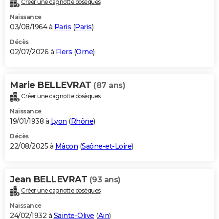
Créer une cagnotte obsèques
City break
Voyage de noces
Climat
Destinations
Voyage nature
Forum
+
PHOTO
Naissance
03/08/1964 à
Paris
(
Paris
)
GUIDES D'ACHAT
Décès
02/07/2026 à
Flers
(
Orne
)
BONS PLANS
CARTE DE VOEUX
Marie BELLEVRAT
(87 ans)
Carte Bonne année
Carte Pâques
Carte de Noël
Carte Saint-Valentin
Carte d'anniversaire
DICTIONNAIRE
Créer une cagnotte obsèques
Biographies
Expressions
Dictionnaire
Citations
Proverbes
PROGRAMME TV
Naissance
19/01/1938 à
Lyon
(
Rhône
)
COPAINS D'AVANT
Décès
22/08/2025 à
Mâcon
(
Saône-et-Loire
)
Se connecter
Collèges
Universités
Service militaire
S'inscrire
Lycées
Primaires
Entreprises
Avis de recherche
AVIS DE DÉCÈS
FORUM
Jean BELLEVRAT
(93 ans)
Lifestyle
Sport
Television
Cinema
Bricolage
Culture
Auto
Voyage
Créer une cagnotte obsèques
Naissance
24/02/1932 à
Sainte-Olive
(
Ain
)