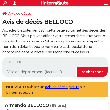
ACTUALITÉS
Connexion
S'inscrire
Avis de décès
Rechercher
Société
Education
Villes
Politique
Faits Divers
Monde
+
SPORT
Avis de décès BELLOCO
Football
Cyclisme
Forum
Coupe du monde 2026
Tennis
Rugby
CULTURE
Accédez gratuitement sur cette page au carnet des décès des
TNT
Cinéma
Musique
Programme TV
Streaming
Sorties cinéma
+
BELLOCO. Vous pouvez affiner votre recherche ou trouver un
FINANCE
avis de décès ou un avis d'obsèques plus ancien en tapant le
Impôts
Immobilier
Banque
Crédit
Retraite
Epargne
Risques naturels par ville
Assurance
AUTO
nom d'un défunt et/ou le nom ou le code postal d'une
commune dans le moteur de recherche ci-dessous.
Réserver un essai
Berlines
Forum auto
Essais
Citadines
SUV
+
HIGH-TECH
Meilleur smartphone
Ordinateurs
Guide high-tech
Mobiles
Internet
Jeux vidéo
+
BRICOLAGE
Aménagement intérieur
Cuisine
Jardinage
+
Forum
Extérieur
Salle de bains
Rangement
WEEK-END
Escapades
Expositions
Week-end nature
Guides de France
Patrimoine
Musées
+
LIFESTYLE
NOUVEAU :
publiez un
avis de décès gratuit
sur
Linternaute.com
Bien-être
Mode
+
Art de vivre
Loisirs
Modes de vie
SANTE
Armando BELLOCO
Guide de la santé
Médicaments
+
Alimentation
Maladies
Sommeil
(99 ans)
VOYAGE