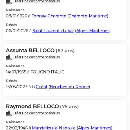
Créer une cagnotte obsèques
City break
Voyage de noces
Climat
Destinations
Voyage nature
Forum
+
PHOTO
Naissance
08/01/1926 à
Tonnay-Charente
(
Charente-Maritime
)
GUIDES D'ACHAT
Décès
06/01/2026 à
Saint-Laurent-du-Var
(
Alpes-Maritimes
)
BONS PLANS
CARTE DE VOEUX
Assunta BELLOCO
(87 ans)
Carte Bonne année
Carte Pâques
Carte de Noël
Carte Saint-Valentin
Carte d'anniversaire
DICTIONNAIRE
Créer une cagnotte obsèques
Biographies
Expressions
Dictionnaire
Citations
Proverbes
PROGRAMME TV
Naissance
14/07/1935 à FOLIGNO ITALIE
COPAINS D'AVANT
Décès
15/05/2023 à la
Ciotat
(
Bouches-du-Rhône
)
Se connecter
Collèges
Universités
Service militaire
S'inscrire
Lycées
Primaires
Entreprises
Avis de recherche
AVIS DE DÉCÈS
FORUM
Raymond BELLOCO
(75 ans)
Lifestyle
Sport
Television
Cinema
Bricolage
Culture
Auto
Voyage
Créer une cagnotte obsèques
Naissance
22/03/1946 à
Mandelieu-la-Napoule
(
Alpes-Maritimes
)