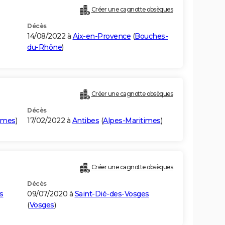
Créer une cagnotte obsèques
Décès
14/08/2022 à
Aix-en-Provence
(
Bouches-
du-Rhône
)
Créer une cagnotte obsèques
Décès
imes
)
17/02/2022 à
Antibes
(
Alpes-Maritimes
)
Créer une cagnotte obsèques
Décès
s
09/07/2020 à
Saint-Dié-des-Vosges
(
Vosges
)