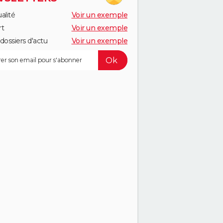
alité
Voir un exemple
rt
Voir un exemple
dossiers d'actu
Voir un exemple