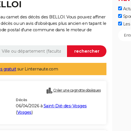
ELLOI
Actu
Spo
au carnet des décès des BELLOI. Vous pouvez affiner
 décès ou un avis d'obsèques plus ancien en tapant le
Les 
code postal d'une commune dans le moteur de
s gratuit
sur Linternaute.com
Créer une cagnotte obsèques
Décès
06/04/2026 à
Saint-Dié-des-Vosges
(
Vosges
)