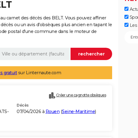
ELT
Actu
Spo
au carnet des décès des BELT. Vous pouvez affiner
 décès ou un avis d'obsèques plus ancien en tapant le
Les 
code postal d'une commune dans le moteur de
s gratuit
sur Linternaute.com
Créer une cagnotte obsèques
Décès
ATS-
07/04/2026 à
Rouen
(
Seine-Maritime
)