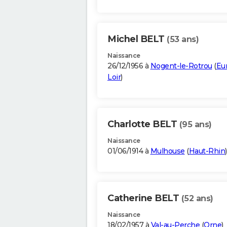
Michel BELT
(53 ans)
Naissance
26/12/1956 à
Nogent-le-Rotrou
(
Eur
Loir
)
Charlotte BELT
(95 ans)
Naissance
01/06/1914 à
Mulhouse
(
Haut-Rhin
)
Catherine BELT
(52 ans)
Naissance
18/02/1957 à
Val-au-Perche
(
Orne
)