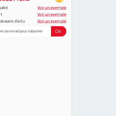
alité
Voir un exemple
rt
Voir un exemple
dossiers d'actu
Voir un exemple