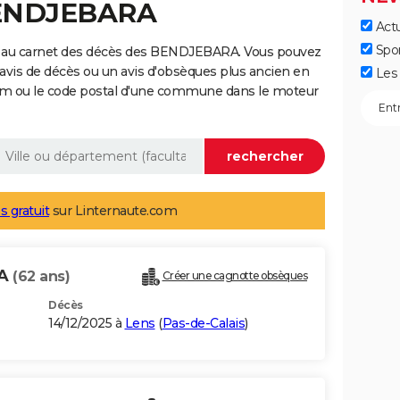
BENDJEBARA
Actu
Spo
e au carnet des décès des BENDJEBARA. Vous pouvez
 avis de décès ou un avis d'obsèques plus ancien en
Les 
nom ou le code postal d'une commune dans le moteur
s gratuit
sur Linternaute.com
RA
(62 ans)
Créer une cagnotte obsèques
Décès
14/12/2025 à
Lens
(
Pas-de-Calais
)