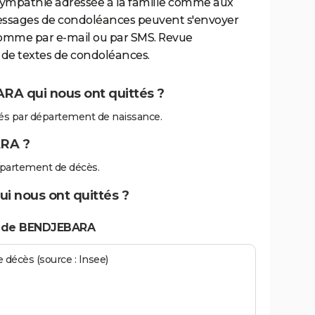
sympathie adressée à la famille comme aux
essages de condoléances peuvent s'envoyer
comme par e-mail ou par SMS. Revue
de textes de condoléances.
RA qui nous ont quittés ?
s par département de naissance.
RA ?
partement de décès.
i nous ont quittés ?
s de BENDJEBARA
écès (source : Insee)