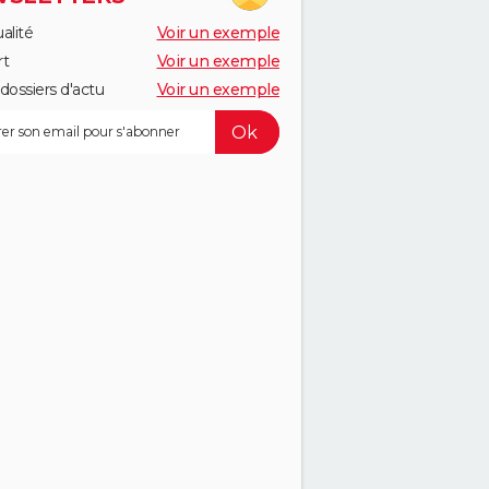
alité
Voir un exemple
rt
Voir un exemple
dossiers d'actu
Voir un exemple