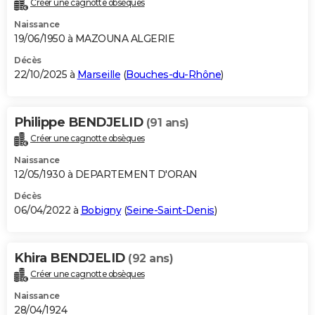
Créer une cagnotte obsèques
City break
Voyage de noces
Climat
Destinations
Voyage nature
Forum
+
PHOTO
Naissance
19/06/1950 à MAZOUNA ALGERIE
GUIDES D'ACHAT
Décès
22/10/2025 à
Marseille
(
Bouches-du-Rhône
)
BONS PLANS
CARTE DE VOEUX
Philippe BENDJELID
(91 ans)
Carte Bonne année
Carte Pâques
Carte de Noël
Carte Saint-Valentin
Carte d'anniversaire
DICTIONNAIRE
Créer une cagnotte obsèques
Biographies
Expressions
Dictionnaire
Citations
Proverbes
PROGRAMME TV
Naissance
12/05/1930 à DEPARTEMENT D'ORAN
COPAINS D'AVANT
Décès
06/04/2022 à
Bobigny
(
Seine-Saint-Denis
)
Se connecter
Collèges
Universités
Service militaire
S'inscrire
Lycées
Primaires
Entreprises
Avis de recherche
AVIS DE DÉCÈS
FORUM
Khira BENDJELID
(92 ans)
Lifestyle
Sport
Television
Cinema
Bricolage
Culture
Auto
Voyage
Créer une cagnotte obsèques
Naissance
28/04/1924