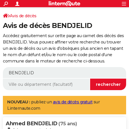
ACTUALITÉS
Connexion
S'inscrire
Avis de décès
Rechercher
Société
Education
Villes
Politique
Faits Divers
Monde
+
SPORT
Avis de décès BENDJELID
Football
Cyclisme
Forum
Coupe du monde 2026
Tennis
Rugby
CULTURE
Accédez gratuitement sur cette page au carnet des décès des
TNT
Cinéma
Musique
Programme TV
Streaming
Sorties cinéma
+
BENDJELID. Vous pouvez affiner votre recherche ou trouver
FINANCE
un avis de décès ou un avis d'obsèques plus ancien en tapant
Impôts
Immobilier
Banque
Crédit
Retraite
Epargne
Risques naturels par ville
Assurance
AUTO
le nom d'un défunt et/ou le nom ou le code postal d'une
commune dans le moteur de recherche ci-dessous.
Réserver un essai
Berlines
Forum auto
Essais
Citadines
SUV
+
HIGH-TECH
Meilleur smartphone
Ordinateurs
Guide high-tech
Mobiles
Internet
Jeux vidéo
+
BRICOLAGE
Aménagement intérieur
Cuisine
Jardinage
+
Forum
Extérieur
Salle de bains
Rangement
WEEK-END
Escapades
Expositions
Week-end nature
Guides de France
Patrimoine
Musées
+
LIFESTYLE
NOUVEAU :
publiez un
avis de décès gratuit
sur
Linternaute.com
Bien-être
Mode
+
Art de vivre
Loisirs
Modes de vie
SANTE
Ahmed BENDJELID
Guide de la santé
Médicaments
+
Alimentation
Maladies
Sommeil
(75 ans)
VOYAGE