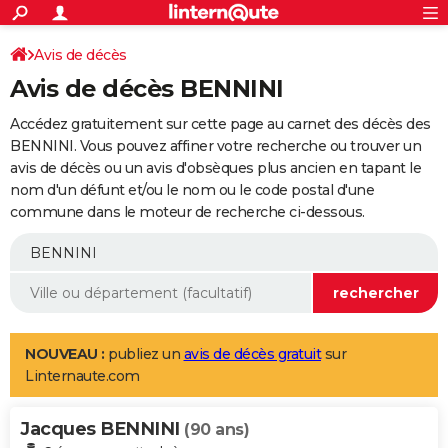
ACTUALITÉS
Connexion
S'inscrire
Avis de décès
Rechercher
Société
Education
Villes
Politique
Faits Divers
Monde
+
SPORT
Avis de décès BENNINI
Football
Cyclisme
Forum
Coupe du monde 2026
Tennis
Rugby
CULTURE
Accédez gratuitement sur cette page au carnet des décès des
TNT
Cinéma
Musique
Programme TV
Streaming
Sorties cinéma
+
BENNINI. Vous pouvez affiner votre recherche ou trouver un
FINANCE
avis de décès ou un avis d'obsèques plus ancien en tapant le
Impôts
Immobilier
Banque
Crédit
Retraite
Epargne
Risques naturels par ville
Assurance
AUTO
nom d'un défunt et/ou le nom ou le code postal d'une
commune dans le moteur de recherche ci-dessous.
Réserver un essai
Berlines
Forum auto
Essais
Citadines
SUV
+
HIGH-TECH
Meilleur smartphone
Ordinateurs
Guide high-tech
Mobiles
Internet
Jeux vidéo
+
BRICOLAGE
Aménagement intérieur
Cuisine
Jardinage
+
Forum
Extérieur
Salle de bains
Rangement
WEEK-END
Escapades
Expositions
Week-end nature
Guides de France
Patrimoine
Musées
+
LIFESTYLE
NOUVEAU :
publiez un
avis de décès gratuit
sur
Linternaute.com
Bien-être
Mode
+
Art de vivre
Loisirs
Modes de vie
SANTE
Jacques BENNINI
Guide de la santé
Médicaments
+
Alimentation
Maladies
Sommeil
(90 ans)
VOYAGE