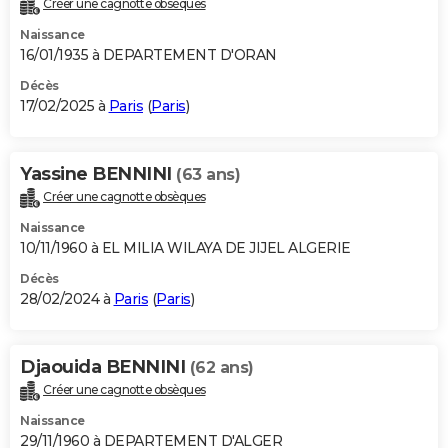
Créer une cagnotte obsèques
City break
Voyage de noces
Climat
Destinations
Voyage nature
Forum
+
PHOTO
Naissance
16/01/1935 à DEPARTEMENT D'ORAN
GUIDES D'ACHAT
Décès
17/02/2025 à
Paris
(
Paris
)
BONS PLANS
CARTE DE VOEUX
Yassine BENNINI
(63 ans)
Carte Bonne année
Carte Pâques
Carte de Noël
Carte Saint-Valentin
Carte d'anniversaire
DICTIONNAIRE
Créer une cagnotte obsèques
Biographies
Expressions
Dictionnaire
Citations
Proverbes
PROGRAMME TV
Naissance
10/11/1960 à EL MILIA WILAYA DE JIJEL ALGERIE
COPAINS D'AVANT
Décès
28/02/2024 à
Paris
(
Paris
)
Se connecter
Collèges
Universités
Service militaire
S'inscrire
Lycées
Primaires
Entreprises
Avis de recherche
AVIS DE DÉCÈS
FORUM
Djaouida BENNINI
(62 ans)
Lifestyle
Sport
Television
Cinema
Bricolage
Culture
Auto
Voyage
Créer une cagnotte obsèques
Naissance
29/11/1960 à DEPARTEMENT D'ALGER