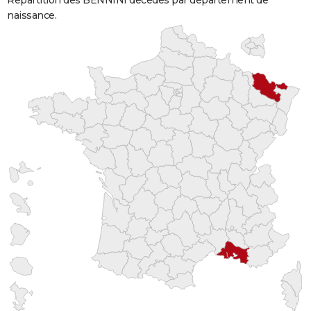
Répartition des BENNINI décédés par département de
naissance.