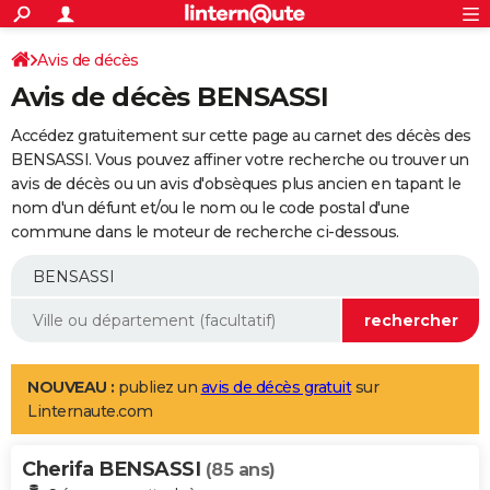
ACTUALITÉS
Connexion
S'inscrire
Avis de décès
Rechercher
Société
Education
Villes
Politique
Faits Divers
Monde
+
SPORT
Avis de décès BENSASSI
Football
Cyclisme
Forum
Coupe du monde 2026
Tennis
Rugby
CULTURE
Accédez gratuitement sur cette page au carnet des décès des
TNT
Cinéma
Musique
Programme TV
Streaming
Sorties cinéma
+
BENSASSI. Vous pouvez affiner votre recherche ou trouver un
FINANCE
avis de décès ou un avis d'obsèques plus ancien en tapant le
Impôts
Immobilier
Banque
Crédit
Retraite
Epargne
Risques naturels par ville
Assurance
AUTO
nom d'un défunt et/ou le nom ou le code postal d'une
commune dans le moteur de recherche ci-dessous.
Réserver un essai
Berlines
Forum auto
Essais
Citadines
SUV
+
HIGH-TECH
Meilleur smartphone
Ordinateurs
Guide high-tech
Mobiles
Internet
Jeux vidéo
+
BRICOLAGE
Aménagement intérieur
Cuisine
Jardinage
+
Forum
Extérieur
Salle de bains
Rangement
WEEK-END
Escapades
Expositions
Week-end nature
Guides de France
Patrimoine
Musées
+
LIFESTYLE
NOUVEAU :
publiez un
avis de décès gratuit
sur
Linternaute.com
Bien-être
Mode
+
Art de vivre
Loisirs
Modes de vie
SANTE
Cherifa BENSASSI
Guide de la santé
Médicaments
+
Alimentation
Maladies
Sommeil
(85 ans)
VOYAGE