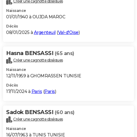
Créer une cagnotte obsèques
City break
Voyage de noces
Climat
Destinations
Voyage nature
Forum
+
PHOTO
Naissance
01/01/1940 à OUJDA MAROC
GUIDES D'ACHAT
Décès
08/01/2025 à
Argenteuil
(
Val-d'Oise
)
BONS PLANS
CARTE DE VOEUX
Hasna BENSASSI
(65 ans)
Carte Bonne année
Carte Pâques
Carte de Noël
Carte Saint-Valentin
Carte d'anniversaire
DICTIONNAIRE
Créer une cagnotte obsèques
Biographies
Expressions
Dictionnaire
Citations
Proverbes
PROGRAMME TV
Naissance
12/11/1959 à GHOMRASSEN TUNISIE
COPAINS D'AVANT
Décès
17/11/2024 à
Paris
(
Paris
)
Se connecter
Collèges
Universités
Service militaire
S'inscrire
Lycées
Primaires
Entreprises
Avis de recherche
AVIS DE DÉCÈS
FORUM
Sadok BENSASSI
(60 ans)
Lifestyle
Sport
Television
Cinema
Bricolage
Culture
Auto
Voyage
Créer une cagnotte obsèques
Naissance
16/07/1963 à TUNIS TUNISIE