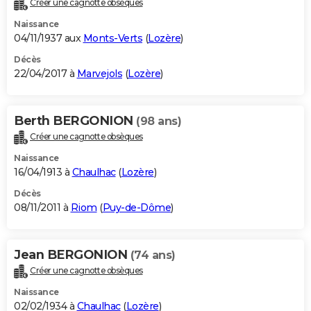
Créer une cagnotte obsèques
City break
Voyage de noces
Climat
Destinations
Voyage nature
Forum
+
PHOTO
Naissance
04/11/1937 aux
Monts-Verts
(
Lozère
)
GUIDES D'ACHAT
Décès
22/04/2017 à
Marvejols
(
Lozère
)
BONS PLANS
CARTE DE VOEUX
Berth BERGONION
(98 ans)
Carte Bonne année
Carte Pâques
Carte de Noël
Carte Saint-Valentin
Carte d'anniversaire
DICTIONNAIRE
Créer une cagnotte obsèques
Biographies
Expressions
Dictionnaire
Citations
Proverbes
PROGRAMME TV
Naissance
16/04/1913 à
Chaulhac
(
Lozère
)
COPAINS D'AVANT
Décès
08/11/2011 à
Riom
(
Puy-de-Dôme
)
Se connecter
Collèges
Universités
Service militaire
S'inscrire
Lycées
Primaires
Entreprises
Avis de recherche
AVIS DE DÉCÈS
FORUM
Jean BERGONION
(74 ans)
Lifestyle
Sport
Television
Cinema
Bricolage
Culture
Auto
Voyage
Créer une cagnotte obsèques
Naissance
02/02/1934 à
Chaulhac
(
Lozère
)