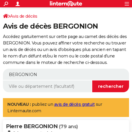
ACTUALITÉS
Connexion
S'inscrire
Avis de décès
Rechercher
Société
Education
Villes
Politique
Faits Divers
Monde
+
SPORT
Avis de décès BERGONION
Football
Cyclisme
Forum
Coupe du monde 2026
Tennis
Rugby
CULTURE
Accédez gratuitement sur cette page au carnet des décès des
TNT
Cinéma
Musique
Programme TV
Streaming
Sorties cinéma
+
BERGONION. Vous pouvez affiner votre recherche ou trouver
FINANCE
un avis de décès ou un avis d'obsèques plus ancien en tapant
Impôts
Immobilier
Banque
Crédit
Retraite
Epargne
Risques naturels par ville
Assurance
AUTO
le nom d'un défunt et/ou le nom ou le code postal d'une
commune dans le moteur de recherche ci-dessous.
Réserver un essai
Berlines
Forum auto
Essais
Citadines
SUV
+
HIGH-TECH
Meilleur smartphone
Ordinateurs
Guide high-tech
Mobiles
Internet
Jeux vidéo
+
BRICOLAGE
Aménagement intérieur
Cuisine
Jardinage
+
Forum
Extérieur
Salle de bains
Rangement
WEEK-END
Escapades
Expositions
Week-end nature
Guides de France
Patrimoine
Musées
+
LIFESTYLE
NOUVEAU :
publiez un
avis de décès gratuit
sur
Linternaute.com
Bien-être
Mode
+
Art de vivre
Loisirs
Modes de vie
SANTE
Pierre BERGONION
Guide de la santé
Médicaments
+
Alimentation
Maladies
Sommeil
(79 ans)
VOYAGE