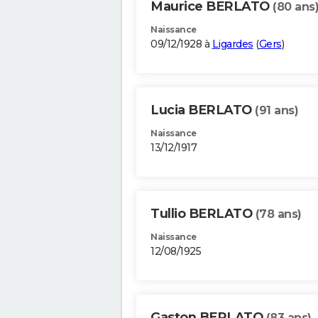
Maurice BERLATO
(80 ans
Naissance
09/12/1928 à
Ligardes
(
Gers
)
Lucia BERLATO
(91 ans)
Naissance
13/12/1917
Tullio BERLATO
(78 ans)
Naissance
12/08/1925
Gaston BERLATO
(83 ans)