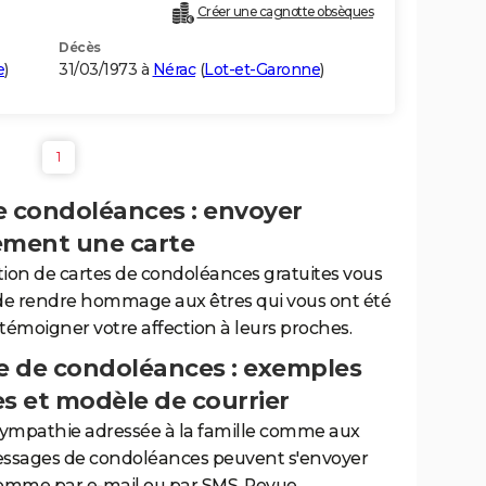
Créer une cagnotte obsèques
Décès
e
)
31/03/1973 à
Nérac
(
Lot-et-Garonne
)
1
e condoléances : envoyer
ement une carte
tion de cartes de condoléances gratuites vous
de rendre hommage aux êtres qui vous ont été
 témoigner votre affection à leurs proches.
 de condoléances : exemples
es et modèle de courrier
sympathie adressée à la famille comme aux
essages de condoléances peuvent s'envoyer
comme par e-mail ou par SMS. Revue