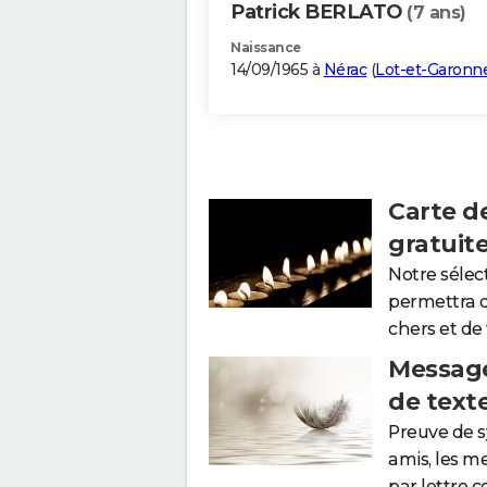
Patrick BERLATO
(7 ans)
Naissance
14/09/1965 à
Nérac
(
Lot-et-Garonn
Carte d
gratuit
Notre sélec
permettra 
chers et de
Message
de text
Preuve de 
amis, les m
par lettre 