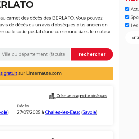
BERLATO
Actu
Spo
e au carnet des décès des BERLATO. Vous pouvez
 avis de décès ou un avis d'obsèques plus ancien en
Les 
nom ou le code postal d'une commune dans le moteur
s gratuit
sur Linternaute.com
Créer une cagnotte obsèques
Décès
voie
)
27/07/2025 à
Challes-les-Eaux
(
Savoie
)