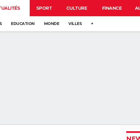
TUALITÉS
SPORT
CULTURE
FINANCE
A
S
EDUCATION
MONDE
VILLES
+
NEW