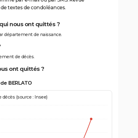
de textes de condoléances.
ui nous ont quittés ?
r département de naissance.
?
ement de décès.
us ont quittés ?
s de BERLATO
écès (source : Insee)