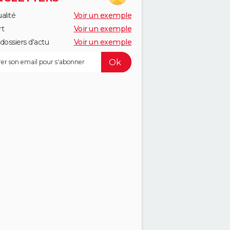
alité
Voir un exemple
rt
Voir un exemple
dossiers d'actu
Voir un exemple