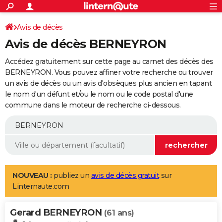
ACTUALITÉS
Connexion
S'inscrire
Avis de décès
Rechercher
Société
Education
Villes
Politique
Faits Divers
Monde
+
SPORT
Avis de décès BERNEYRON
Football
Cyclisme
Forum
Coupe du monde 2026
Tennis
Rugby
CULTURE
Accédez gratuitement sur cette page au carnet des décès des
TNT
Cinéma
Musique
Programme TV
Streaming
Sorties cinéma
+
BERNEYRON. Vous pouvez affiner votre recherche ou trouver
FINANCE
un avis de décès ou un avis d'obsèques plus ancien en tapant
Impôts
Immobilier
Banque
Crédit
Retraite
Epargne
Risques naturels par ville
Assurance
AUTO
le nom d'un défunt et/ou le nom ou le code postal d'une
commune dans le moteur de recherche ci-dessous.
Réserver un essai
Berlines
Forum auto
Essais
Citadines
SUV
+
HIGH-TECH
Meilleur smartphone
Ordinateurs
Guide high-tech
Mobiles
Internet
Jeux vidéo
+
BRICOLAGE
Aménagement intérieur
Cuisine
Jardinage
+
Forum
Extérieur
Salle de bains
Rangement
WEEK-END
Escapades
Expositions
Week-end nature
Guides de France
Patrimoine
Musées
+
LIFESTYLE
NOUVEAU :
publiez un
avis de décès gratuit
sur
Linternaute.com
Bien-être
Mode
+
Art de vivre
Loisirs
Modes de vie
SANTE
Gerard BERNEYRON
Guide de la santé
Médicaments
+
Alimentation
Maladies
Sommeil
(61 ans)
VOYAGE