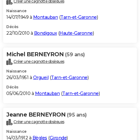
Créer une cagnotte obsèques
City break
Voyage de noces
Climat
Destinations
Voyage nature
Forum
+
PHOTO
Naissance
14/07/1949 à
Montauban
(
Tarn-et-Garonne
)
GUIDES D'ACHAT
Décès
22/10/2010 à
Bondigoux
(
Haute-Garonne
)
BONS PLANS
CARTE DE VOEUX
Michel BERNEYRON
(59 ans)
Carte Bonne année
Carte Pâques
Carte de Noël
Carte Saint-Valentin
Carte d'anniversaire
DICTIONNAIRE
Créer une cagnotte obsèques
Biographies
Expressions
Dictionnaire
Citations
Proverbes
PROGRAMME TV
Naissance
26/03/1951 à
Orgueil
(
Tarn-et-Garonne
)
COPAINS D'AVANT
Décès
05/06/2010 à
Montauban
(
Tarn-et-Garonne
)
Se connecter
Collèges
Universités
Service militaire
S'inscrire
Lycées
Primaires
Entreprises
Avis de recherche
AVIS DE DÉCÈS
FORUM
Jeanne BERNEYRON
(95 ans)
Lifestyle
Sport
Television
Cinema
Bricolage
Culture
Auto
Voyage
Créer une cagnotte obsèques
Naissance
14/03/1912 à
Bègles
(
Gironde
)