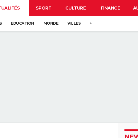
TUALITÉS
SPORT
CULTURE
FINANCE
A
S
EDUCATION
MONDE
VILLES
+
NEW