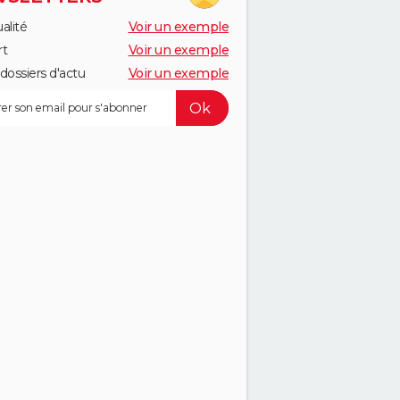
alité
Voir un exemple
rt
Voir un exemple
dossiers d'actu
Voir un exemple