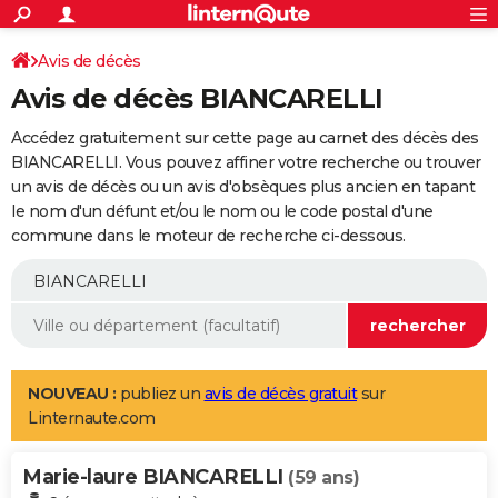
ACTUALITÉS
Connexion
S'inscrire
Avis de décès
Rechercher
Société
Education
Villes
Politique
Faits Divers
Monde
+
SPORT
Avis de décès BIANCARELLI
Football
Cyclisme
Forum
Coupe du monde 2026
Tennis
Rugby
CULTURE
Accédez gratuitement sur cette page au carnet des décès des
TNT
Cinéma
Musique
Programme TV
Streaming
Sorties cinéma
+
BIANCARELLI. Vous pouvez affiner votre recherche ou trouver
FINANCE
un avis de décès ou un avis d'obsèques plus ancien en tapant
Impôts
Immobilier
Banque
Crédit
Retraite
Epargne
Risques naturels par ville
Assurance
AUTO
le nom d'un défunt et/ou le nom ou le code postal d'une
commune dans le moteur de recherche ci-dessous.
Réserver un essai
Berlines
Forum auto
Essais
Citadines
SUV
+
HIGH-TECH
Meilleur smartphone
Ordinateurs
Guide high-tech
Mobiles
Internet
Jeux vidéo
+
BRICOLAGE
Aménagement intérieur
Cuisine
Jardinage
+
Forum
Extérieur
Salle de bains
Rangement
WEEK-END
Escapades
Expositions
Week-end nature
Guides de France
Patrimoine
Musées
+
LIFESTYLE
NOUVEAU :
publiez un
avis de décès gratuit
sur
Linternaute.com
Bien-être
Mode
+
Art de vivre
Loisirs
Modes de vie
SANTE
Marie-laure BIANCARELLI
Guide de la santé
Médicaments
+
Alimentation
Maladies
Sommeil
(59 ans)
VOYAGE