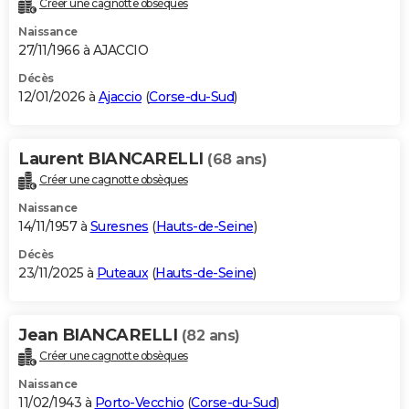
Créer une cagnotte obsèques
City break
Voyage de noces
Climat
Destinations
Voyage nature
Forum
+
PHOTO
Naissance
27/11/1966 à AJACCIO
GUIDES D'ACHAT
Décès
12/01/2026 à
Ajaccio
(
Corse-du-Sud
)
BONS PLANS
CARTE DE VOEUX
Laurent BIANCARELLI
(68 ans)
Carte Bonne année
Carte Pâques
Carte de Noël
Carte Saint-Valentin
Carte d'anniversaire
DICTIONNAIRE
Créer une cagnotte obsèques
Biographies
Expressions
Dictionnaire
Citations
Proverbes
PROGRAMME TV
Naissance
14/11/1957 à
Suresnes
(
Hauts-de-Seine
)
COPAINS D'AVANT
Décès
23/11/2025 à
Puteaux
(
Hauts-de-Seine
)
Se connecter
Collèges
Universités
Service militaire
S'inscrire
Lycées
Primaires
Entreprises
Avis de recherche
AVIS DE DÉCÈS
FORUM
Jean BIANCARELLI
(82 ans)
Lifestyle
Sport
Television
Cinema
Bricolage
Culture
Auto
Voyage
Créer une cagnotte obsèques
Naissance
11/02/1943 à
Porto-Vecchio
(
Corse-du-Sud
)