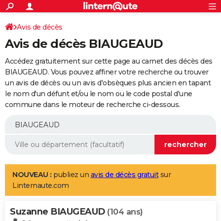
ACTUALITÉS
Connexion
S'inscrire
Avis de décès
Rechercher
Société
Education
Villes
Politique
Faits Divers
Monde
+
SPORT
Avis de décès BIAUGEAUD
Football
Cyclisme
Forum
Coupe du monde 2026
Tennis
Rugby
CULTURE
Accédez gratuitement sur cette page au carnet des décès des
TNT
Cinéma
Musique
Programme TV
Streaming
Sorties cinéma
+
BIAUGEAUD. Vous pouvez affiner votre recherche ou trouver
FINANCE
un avis de décès ou un avis d'obsèques plus ancien en tapant
Impôts
Immobilier
Banque
Crédit
Retraite
Epargne
Risques naturels par ville
Assurance
AUTO
le nom d'un défunt et/ou le nom ou le code postal d'une
commune dans le moteur de recherche ci-dessous.
Réserver un essai
Berlines
Forum auto
Essais
Citadines
SUV
+
HIGH-TECH
Meilleur smartphone
Ordinateurs
Guide high-tech
Mobiles
Internet
Jeux vidéo
+
BRICOLAGE
Aménagement intérieur
Cuisine
Jardinage
+
Forum
Extérieur
Salle de bains
Rangement
WEEK-END
Escapades
Expositions
Week-end nature
Guides de France
Patrimoine
Musées
+
LIFESTYLE
NOUVEAU :
publiez un
avis de décès gratuit
sur
Linternaute.com
Bien-être
Mode
+
Art de vivre
Loisirs
Modes de vie
SANTE
Suzanne BIAUGEAUD
Guide de la santé
Médicaments
+
Alimentation
Maladies
Sommeil
(104 ans)
VOYAGE