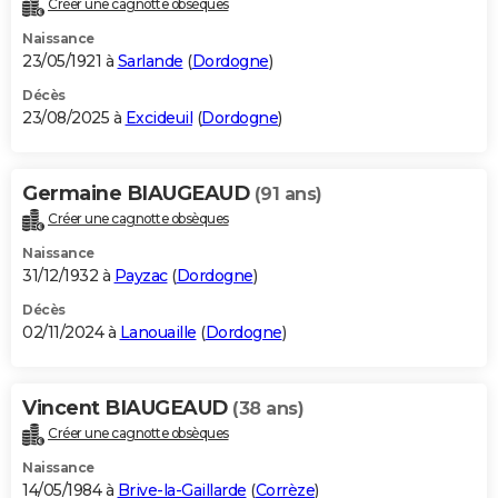
Créer une cagnotte obsèques
City break
Voyage de noces
Climat
Destinations
Voyage nature
Forum
+
PHOTO
Naissance
23/05/1921 à
Sarlande
(
Dordogne
)
GUIDES D'ACHAT
Décès
23/08/2025 à
Excideuil
(
Dordogne
)
BONS PLANS
CARTE DE VOEUX
Germaine BIAUGEAUD
(91 ans)
Carte Bonne année
Carte Pâques
Carte de Noël
Carte Saint-Valentin
Carte d'anniversaire
DICTIONNAIRE
Créer une cagnotte obsèques
Biographies
Expressions
Dictionnaire
Citations
Proverbes
PROGRAMME TV
Naissance
31/12/1932 à
Payzac
(
Dordogne
)
COPAINS D'AVANT
Décès
02/11/2024 à
Lanouaille
(
Dordogne
)
Se connecter
Collèges
Universités
Service militaire
S'inscrire
Lycées
Primaires
Entreprises
Avis de recherche
AVIS DE DÉCÈS
FORUM
Vincent BIAUGEAUD
(38 ans)
Lifestyle
Sport
Television
Cinema
Bricolage
Culture
Auto
Voyage
Créer une cagnotte obsèques
Naissance
14/05/1984 à
Brive-la-Gaillarde
(
Corrèze
)