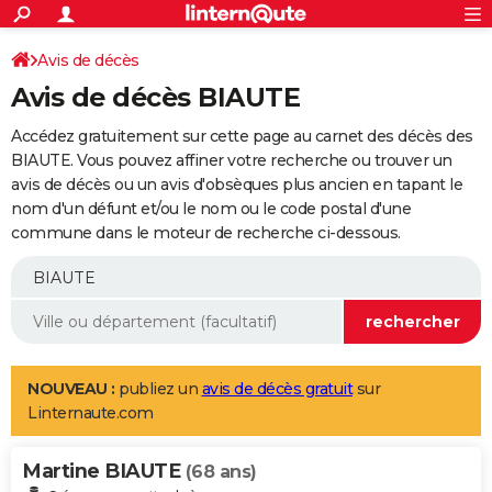
ACTUALITÉS
Connexion
S'inscrire
Avis de décès
Rechercher
Société
Education
Villes
Politique
Faits Divers
Monde
+
SPORT
Avis de décès BIAUTE
Football
Cyclisme
Forum
Coupe du monde 2026
Tennis
Rugby
CULTURE
Accédez gratuitement sur cette page au carnet des décès des
TNT
Cinéma
Musique
Programme TV
Streaming
Sorties cinéma
+
BIAUTE. Vous pouvez affiner votre recherche ou trouver un
FINANCE
avis de décès ou un avis d'obsèques plus ancien en tapant le
Impôts
Immobilier
Banque
Crédit
Retraite
Epargne
Risques naturels par ville
Assurance
AUTO
nom d'un défunt et/ou le nom ou le code postal d'une
commune dans le moteur de recherche ci-dessous.
Réserver un essai
Berlines
Forum auto
Essais
Citadines
SUV
+
HIGH-TECH
Meilleur smartphone
Ordinateurs
Guide high-tech
Mobiles
Internet
Jeux vidéo
+
BRICOLAGE
Aménagement intérieur
Cuisine
Jardinage
+
Forum
Extérieur
Salle de bains
Rangement
WEEK-END
Escapades
Expositions
Week-end nature
Guides de France
Patrimoine
Musées
+
LIFESTYLE
NOUVEAU :
publiez un
avis de décès gratuit
sur
Linternaute.com
Bien-être
Mode
+
Art de vivre
Loisirs
Modes de vie
SANTE
Martine BIAUTE
Guide de la santé
Médicaments
+
Alimentation
Maladies
Sommeil
(68 ans)
VOYAGE