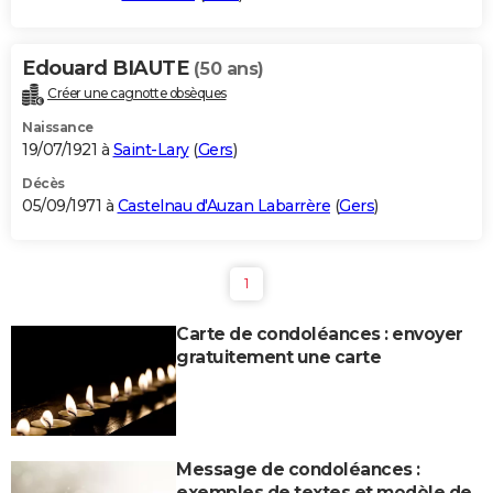
Edouard BIAUTE
(50 ans)
Créer une cagnotte obsèques
Naissance
19/07/1921 à
Saint-Lary
(
Gers
)
Décès
05/09/1971 à
Castelnau d'Auzan Labarrère
(
Gers
)
1
Carte de condoléances : envoyer
gratuitement une carte
Message de condoléances :
exemples de textes et modèle de