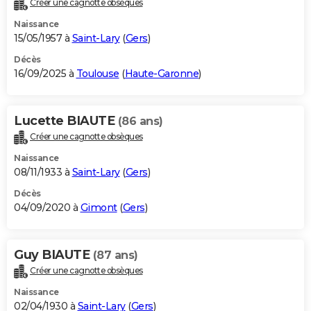
Créer une cagnotte obsèques
City break
Voyage de noces
Climat
Destinations
Voyage nature
Forum
+
PHOTO
Naissance
15/05/1957 à
Saint-Lary
(
Gers
)
GUIDES D'ACHAT
Décès
16/09/2025 à
Toulouse
(
Haute-Garonne
)
BONS PLANS
CARTE DE VOEUX
Lucette BIAUTE
(86 ans)
Carte Bonne année
Carte Pâques
Carte de Noël
Carte Saint-Valentin
Carte d'anniversaire
DICTIONNAIRE
Créer une cagnotte obsèques
Biographies
Expressions
Dictionnaire
Citations
Proverbes
PROGRAMME TV
Naissance
08/11/1933 à
Saint-Lary
(
Gers
)
COPAINS D'AVANT
Décès
04/09/2020 à
Gimont
(
Gers
)
Se connecter
Collèges
Universités
Service militaire
S'inscrire
Lycées
Primaires
Entreprises
Avis de recherche
AVIS DE DÉCÈS
FORUM
Guy BIAUTE
(87 ans)
Lifestyle
Sport
Television
Cinema
Bricolage
Culture
Auto
Voyage
Créer une cagnotte obsèques
Naissance
02/04/1930 à
Saint-Lary
(
Gers
)